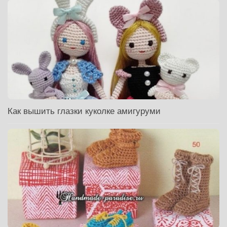
Как вышить глазки куколке амигуруми