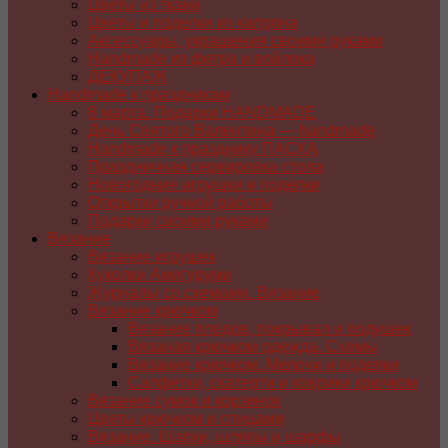
Цветы из ткани
Цветы и поделки из капрона
Аксессуары, украшения своими руками
Handmade из фетра и войлока
ДЕКУПАЖ
Handmade к праздникам
8 марта. Подарки HANDMADE
День Святого Валентина — handmade
Handmade к празднику ПАСХA
Праздничная сервировка стола
Новогодние игрушки и поделки
Открытки ручной работы
Подарки своими руками
Вязание
Вязание игрушек
Куколки Амигуруми
Журналы со схемами. Вязание
Вязание крючком
Вязание пледов, покрывал и подушек
Вязаная крючком одежда. Схемы
Вязание крючком. Мелочи и поделки
Салфетки, скатерти и коврики крючком
Вязание сумок и корзинок
Цветы крючком и спицами
Вязание. Шапки, шляпы и шарфы