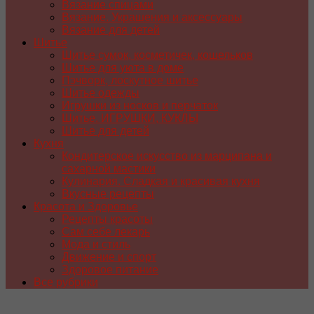
Вязание спицами
Вязание. Украшения и аксессуары
Вязание для детей
Шитье
Шитье сумок, косметичек, кошельков
Шитье для уюта в доме
Пэчворк, лоскутное шитье
Шитье одежды
Игрушки из носков и перчаток
Шитье. ИГРУШКИ, КУКЛЫ
Шитье для детей
Кухня
Кондитерское искусство из марципана и
сахарной мастики
Кулинария. Сладкая и красивая кухня
Вкусные рецепты
Красота и Здоровье
Рецепты красоты
Сам себе лекарь
Мода и стиль
Движение и спорт
Здоровое питание
Все рубрики