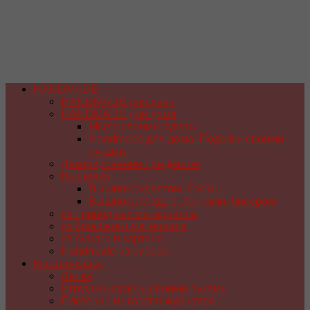
HANDMADE
HANDMADE для дачи
HANDMADE для дома
Мыло своими руками
Handmade для дома. Поделки своими
руками
Декорирование предметов
Вышивка
Вышивка крестом. Схемы
Вышивка гладью, лентами, бисером
из природных материалов
из бросового материала
из бумаги и картона
Handmade из бисера
Мастер-класс
Лепка
Игрушки и куклы своими руками
Плетение из газет и журналов