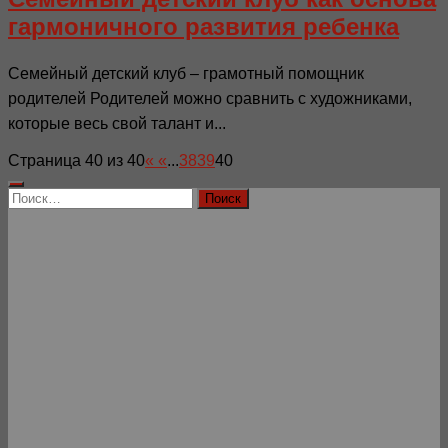
гармоничного развития ребенка
Семейный детский клуб – грамотный помощник
родителей Родителей можно сравнить с художниками,
которые весь свой талант и...
Страница 40 из 40
«
«
...
38
39
40
Найти: