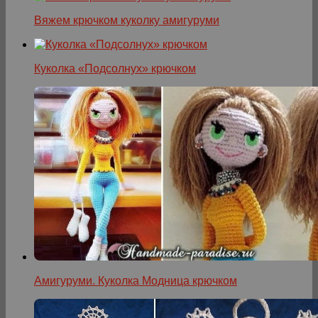
Вяжем крючком куколку амигуруми
Куколка «Подсолнух» крючком
Амигуруми. Куколка Модница крючком