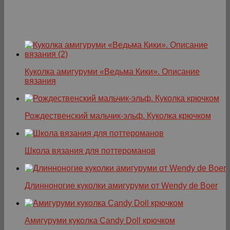
Куколка амигуруми «Ведьма Кики». Описание
вязания
Рождественский мальчик-эльф. Куколка крючком
Школа вязания для поттероманов
Длинноногие куколки амигуруми от Wendy de Boer
Амигуруми куколка Candy Doll крючком