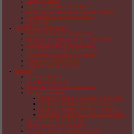
Цветы из ткани
Цветы и поделки из капрона
Аксессуары, украшения своими руками
Handmade из фетра и войлока
ДЕКУПАЖ
Handmade к праздникам
8 марта. Подарки HANDMADE
День Святого Валентина — handmade
Handmade к празднику ПАСХA
Праздничная сервировка стола
Новогодние игрушки и поделки
Открытки ручной работы
Подарки своими руками
Вязание
Вязание игрушек
Куколки Амигуруми
Журналы со схемами. Вязание
Вязание крючком
Вязание пледов, покрывал и подушек
Вязаная крючком одежда. Схемы
Вязание крючком. Мелочи и поделки
Салфетки, скатерти и коврики крючком
Вязание сумок и корзинок
Цветы крючком и спицами
Вязание. Шапки, шляпы и шарфы