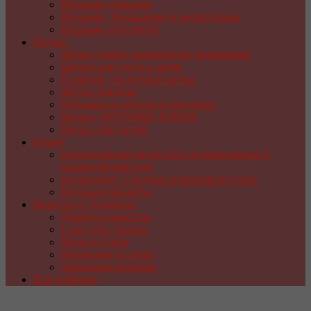
Вязание спицами
Вязание. Украшения и аксессуары
Вязание для детей
Шитье
Шитье сумок, косметичек, кошельков
Шитье для уюта в доме
Пэчворк, лоскутное шитье
Шитье одежды
Игрушки из носков и перчаток
Шитье. ИГРУШКИ, КУКЛЫ
Шитье для детей
Кухня
Кондитерское искусство из марципана и
сахарной мастики
Кулинария. Сладкая и красивая кухня
Вкусные рецепты
Красота и Здоровье
Рецепты красоты
Сам себе лекарь
Мода и стиль
Движение и спорт
Здоровое питание
Все рубрики