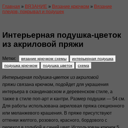
Главная
»
ВЯЗАНИЕ
»
Вязание крючком
»
Вязание
пледов, покрывал и подушек
Интерьерная подушка-цветок
из акриловой пряжи
Метки:
вязание крючком схемы
интерьерная подушка
подушка крючком
подушка цветок
схема
Интерьерная подушка-цветок из акриловой
пряжи
связана крючком, подойдет для украшения
интерьера в скандинавском и деревенском стиле, а
также в стиле поп-арт и кантри. Размер подушки — 54 см.
Для работы использована акриловая пряжа секционного
или меланжевого крашения. В пряже присутствуют
оттенки желтого, розового, красного, бордового с
переход в голубой и синий цвет. Использован крючок 5