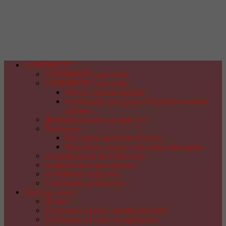
HANDMADE
HANDMADE для дачи
HANDMADE для дома
Мыло своими руками
Handmade для дома. Поделки своими
руками
Декорирование предметов
Вышивка
Вышивка крестом. Схемы
Вышивка гладью, лентами, бисером
из природных материалов
из бросового материала
из бумаги и картона
Handmade из бисера
Мастер-класс
Лепка
Игрушки и куклы своими руками
Плетение из газет и журналов