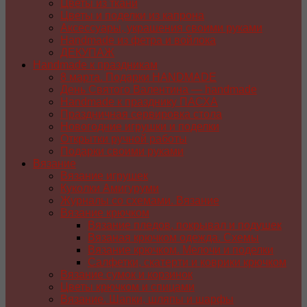
Цветы из ткани
Цветы и поделки из капрона
Аксессуары, украшения своими руками
Handmade из фетра и войлока
ДЕКУПАЖ
Handmade к праздникам
8 марта. Подарки HANDMADE
День Святого Валентина — handmade
Handmade к празднику ПАСХA
Праздничная сервировка стола
Новогодние игрушки и поделки
Открытки ручной работы
Подарки своими руками
Вязание
Вязание игрушек
Куколки Амигуруми
Журналы со схемами. Вязание
Вязание крючком
Вязание пледов, покрывал и подушек
Вязаная крючком одежда. Схемы
Вязание крючком. Мелочи и поделки
Салфетки, скатерти и коврики крючком
Вязание сумок и корзинок
Цветы крючком и спицами
Вязание. Шапки, шляпы и шарфы