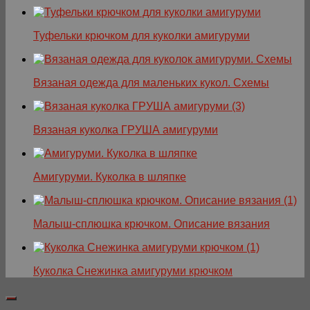
Туфельки крючком для куколки амигуруми
Вязаная одежда для маленьких кукол. Схемы
Вязаная куколка ГРУША амигуруми
Амигуруми. Куколка в шляпке
Малыш-сплюшка крючком. Описание вязания
Куколка Снежинка амигуруми крючком