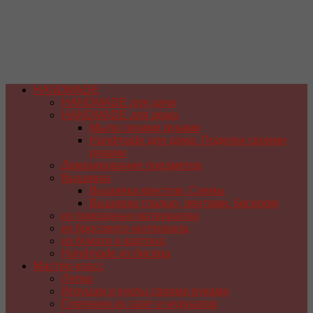
HANDMADE
HANDMADE для дачи
HANDMADE для дома
Мыло своими руками
Handmade для дома. Поделки своими
руками
Декорирование предметов
Вышивка
Вышивка крестом. Схемы
Вышивка гладью, лентами, бисером
из природных материалов
из бросового материала
из бумаги и картона
Handmade из бисера
Мастер-класс
Лепка
Игрушки и куклы своими руками
Плетение из газет и журналов