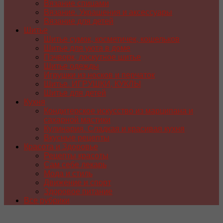
Вязание спицами
Вязание. Украшения и аксессуары
Вязание для детей
Шитье
Шитье сумок, косметичек, кошельков
Шитье для уюта в доме
Пэчворк, лоскутное шитье
Шитье одежды
Игрушки из носков и перчаток
Шитье. ИГРУШКИ, КУКЛЫ
Шитье для детей
Кухня
Кондитерское искусство из марципана и
сахарной мастики
Кулинария. Сладкая и красивая кухня
Вкусные рецепты
Красота и Здоровье
Рецепты красоты
Сам себе лекарь
Мода и стиль
Движение и спорт
Здоровое питание
Все рубрики