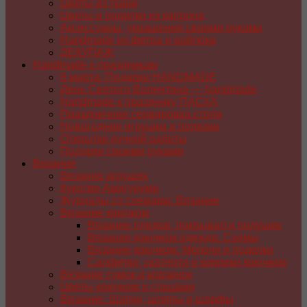
Цветы из ткани
Цветы и поделки из капрона
Аксессуары, украшения своими руками
Handmade из фетра и войлока
ДЕКУПАЖ
Handmade к праздникам
8 марта. Подарки HANDMADE
День Святого Валентина — handmade
Handmade к празднику ПАСХA
Праздничная сервировка стола
Новогодние игрушки и поделки
Открытки ручной работы
Подарки своими руками
Вязание
Вязание игрушек
Куколки Амигуруми
Журналы со схемами. Вязание
Вязание крючком
Вязание пледов, покрывал и подушек
Вязаная крючком одежда. Схемы
Вязание крючком. Мелочи и поделки
Салфетки, скатерти и коврики крючком
Вязание сумок и корзинок
Цветы крючком и спицами
Вязание. Шапки, шляпы и шарфы