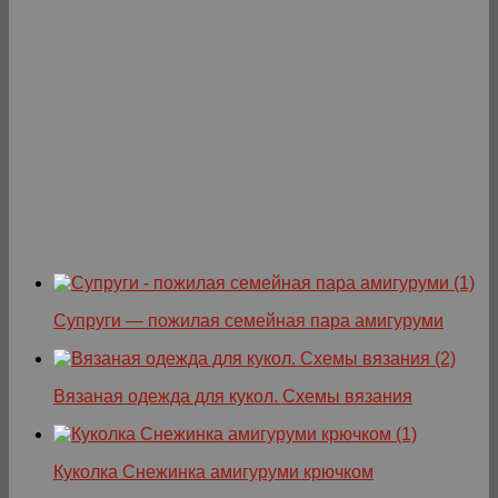
Супруги — пожилая семейная пара амигуруми
Вязаная одежда для кукол. Схемы вязания
Куколка Снежинка амигуруми крючком