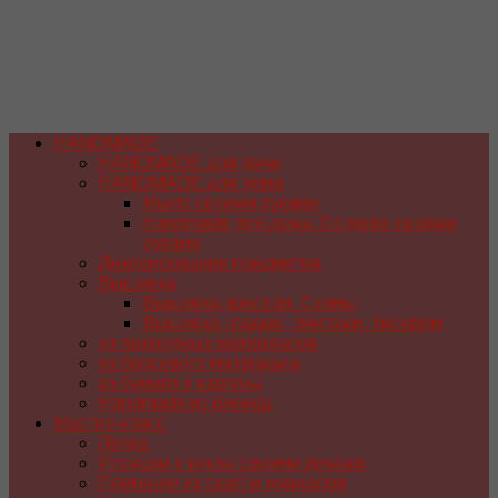
HANDMADE
HANDMADE для дачи
HANDMADE для дома
Мыло своими руками
Handmade для дома. Поделки своими
руками
Декорирование предметов
Вышивка
Вышивка крестом. Схемы
Вышивка гладью, лентами, бисером
из природных материалов
из бросового материала
из бумаги и картона
Handmade из бисера
Мастер-класс
Лепка
Игрушки и куклы своими руками
Плетение из газет и журналов