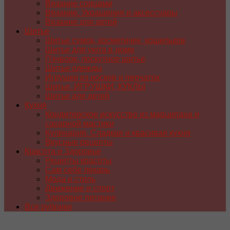
Вязание спицами
Вязание. Украшения и аксессуары
Вязание для детей
Шитье
Шитье сумок, косметичек, кошельков
Шитье для уюта в доме
Пэчворк, лоскутное шитье
Шитье одежды
Игрушки из носков и перчаток
Шитье. ИГРУШКИ, КУКЛЫ
Шитье для детей
Кухня
Кондитерское искусство из марципана и
сахарной мастики
Кулинария. Сладкая и красивая кухня
Вкусные рецепты
Красота и Здоровье
Рецепты красоты
Сам себе лекарь
Мода и стиль
Движение и спорт
Здоровое питание
Все рубрики