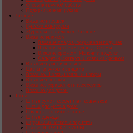
Открытки ручной работы
Подарки своими руками
Вязание
Вязание игрушек
Куколки Амигуруми
Журналы со схемами. Вязание
Вязание крючком
Вязание пледов, покрывал и подушек
Вязаная крючком одежда. Схемы
Вязание крючком. Мелочи и поделки
Салфетки, скатерти и коврики крючком
Вязание сумок и корзинок
Цветы крючком и спицами
Вязание. Шапки, шляпы и шарфы
Вязание спицами
Вязание. Украшения и аксессуары
Вязание для детей
Шитье
Шитье сумок, косметичек, кошельков
Шитье для уюта в доме
Пэчворк, лоскутное шитье
Шитье одежды
Игрушки из носков и перчаток
Шитье. ИГРУШКИ, КУКЛЫ