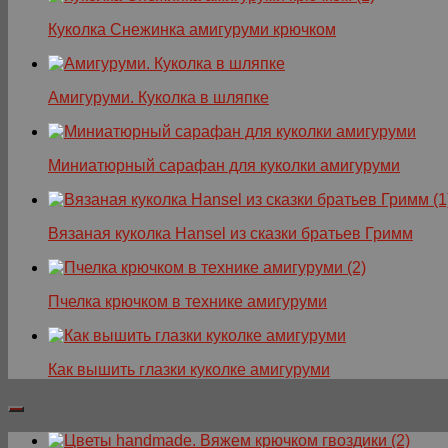
Куколка Снежинка амигуруми крючком
Амигуруми. Куколка в шляпке
Миниатюрный сарафан для куколки амигуруми
Вязаная куколка Hansel из сказки братьев Гримм
Пчелка крючком в технике амигуруми
Как вышить глазки куколке амигуруми