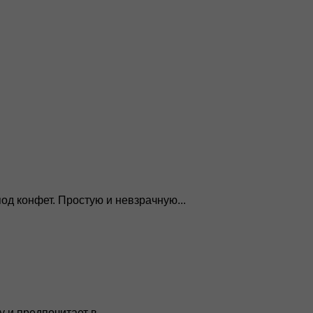
д конфет. Простую и невзрачную...
и предпочитает в...