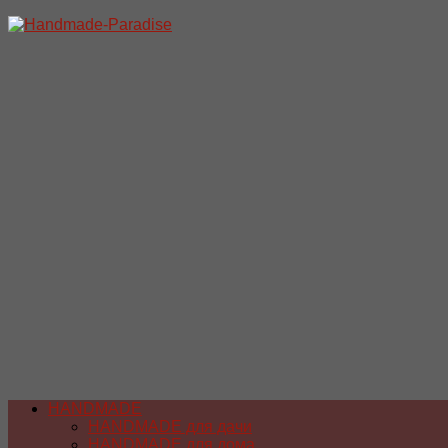
Перейти
к
содержимому
HANDMADE
HANDMADE для дачи
HANDMADE для дома