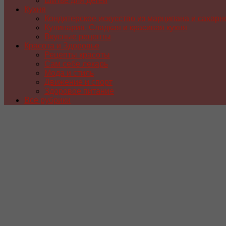
Шитье для детей
Кухня
Кондитерское искусство из марципана и сахарн
Кулинария. Сладкая и красивая кухня
Вкусные рецепты
Красота и Здоровье
Рецепты красоты
Сам себе лекарь
Мода и стиль
Движение и спорт
Здоровое питание
Все рубрики