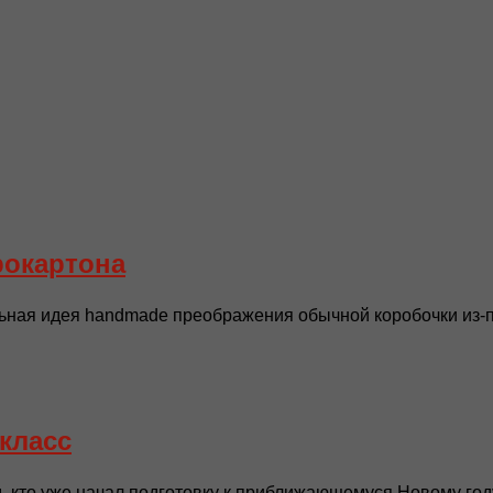
рокартона
ьная идея handmade преображения обычной коробочки из-по
класс
 кто уже начал подготовку к приближающемуся Новому году 