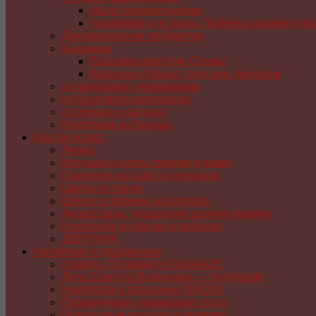
Мыло своими руками
Handmade для дома. Поделки своими рук
Декорирование предметов
Вышивка
Вышивка крестом. Схемы
Вышивка гладью, лентами, бисером
из природных материалов
из бросового материала
из бумаги и картона
Handmade из бисера
Мастер-класс
Лепка
Игрушки и куклы своими руками
Плетение из газет и журналов
Цветы из ткани
Цветы и поделки из капрона
Аксессуары, украшения своими руками
Handmade из фетра и войлока
ДЕКУПАЖ
Handmade к праздникам
8 марта. Подарки HANDMADE
День Святого Валентина — handmade
Handmade к празднику ПАСХA
Праздничная сервировка стола
Новогодние игрушки и поделки