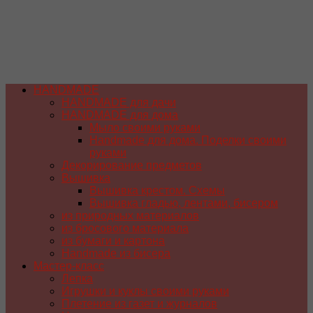
HANDMADE
HANDMADE для дачи
HANDMADE для дома
Мыло своими руками
Handmade для дома. Поделки своими
руками
Декорирование предметов
Вышивка
Вышивка крестом. Схемы
Вышивка гладью, лентами, бисером
из природных материалов
из бросового материала
из бумаги и картона
Handmade из бисера
Мастер-класс
Лепка
Игрушки и куклы своими руками
Плетение из газет и журналов