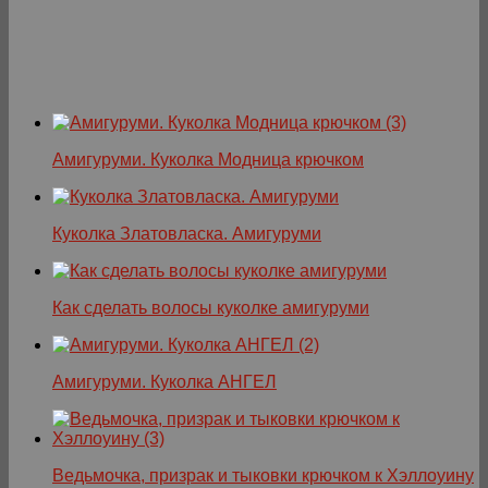
Амигуруми. Куколка Модница крючком
Куколка Златовласка. Амигуруми
Как сделать волосы куколке амигуруми
Амигуруми. Куколка АНГЕЛ
Ведьмочка, призрак и тыковки крючком к Хэллоуину