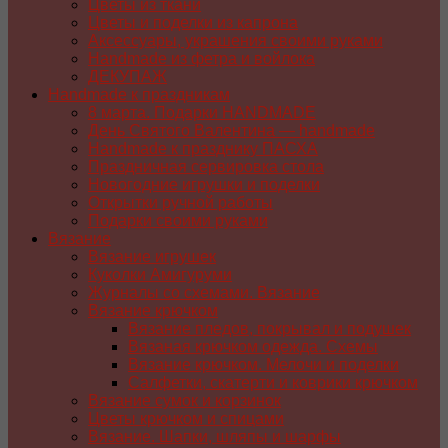
Цветы из ткани
Цветы и поделки из капрона
Аксессуары, украшения своими руками
Handmade из фетра и войлока
ДЕКУПАЖ
Handmade к праздникам
8 марта. Подарки HANDMADE
День Святого Валентина — handmade
Handmade к празднику ПАСХA
Праздничная сервировка стола
Новогодние игрушки и поделки
Открытки ручной работы
Подарки своими руками
Вязание
Вязание игрушек
Куколки Амигуруми
Журналы со схемами. Вязание
Вязание крючком
Вязание пледов, покрывал и подушек
Вязаная крючком одежда. Схемы
Вязание крючком. Мелочи и поделки
Салфетки, скатерти и коврики крючком
Вязание сумок и корзинок
Цветы крючком и спицами
Вязание. Шапки, шляпы и шарфы