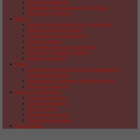
Вязание спицами
Вязание. Украшения и аксессуары
Вязание для детей
Шитье
Шитье сумок, косметичек, кошельков
Шитье для уюта в доме
Пэчворк, лоскутное шитье
Шитье одежды
Игрушки из носков и перчаток
Шитье. ИГРУШКИ, КУКЛЫ
Шитье для детей
Кухня
Кондитерское искусство из марципана и
сахарной мастики
Кулинария. Сладкая и красивая кухня
Вкусные рецепты
Красота и Здоровье
Рецепты красоты
Сам себе лекарь
Мода и стиль
Движение и спорт
Здоровое питание
Все рубрики