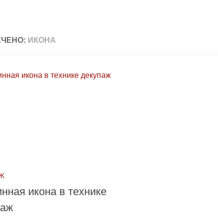
ЧЕНО:
ИКОНА
Ж
нная икона в технике
паж