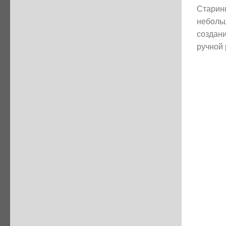
Старинн
неболь
создан
ручной 