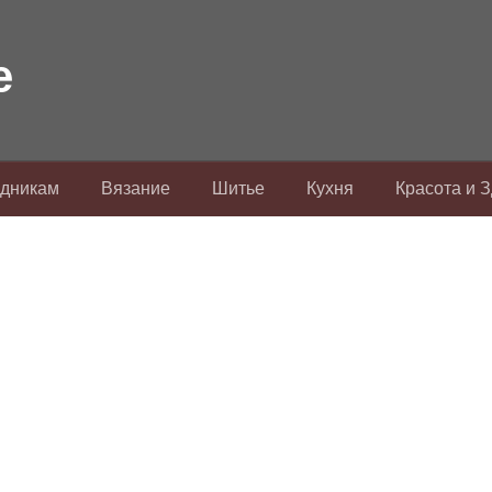
здникам
Вязание
Шитье
Кухня
Красота и 