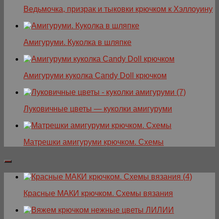
Ведьмочка, призрак и тыковки крючком к Хэллоуину
Амигуруми. Куколка в шляпке
Амигуруми куколка Candy Doll крючком
Луковичные цветы — куколки амигуруми
Матрешки амигуруми крючком. Схемы
Красные МАКИ крючком. Схемы вязания