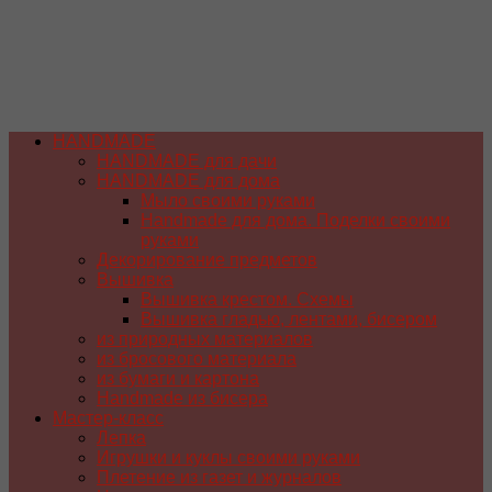
HANDMADE
HANDMADE для дачи
HANDMADE для дома
Мыло своими руками
Handmade для дома. Поделки своими
руками
Декорирование предметов
Вышивка
Вышивка крестом. Схемы
Вышивка гладью, лентами, бисером
из природных материалов
из бросового материала
из бумаги и картона
Handmade из бисера
Мастер-класс
Лепка
Игрушки и куклы своими руками
Плетение из газет и журналов