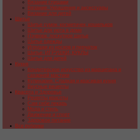
Вязание спицами
Вязание. Украшения и аксессуары
Вязание для детей
Шитье
Шитье сумок, косметичек, кошельков
Шитье для уюта в доме
Пэчворк, лоскутное шитье
Шитье одежды
Игрушки из носков и перчаток
Шитье. ИГРУШКИ, КУКЛЫ
Шитье для детей
Кухня
Кондитерское искусство из марципана и
сахарной мастики
Кулинария. Сладкая и красивая кухня
Вкусные рецепты
Красота и Здоровье
Рецепты красоты
Сам себе лекарь
Мода и стиль
Движение и спорт
Здоровое питание
Все рубрики