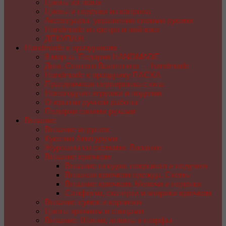
Цветы из ткани
Цветы и поделки из капрона
Аксессуары, украшения своими руками
Handmade из фетра и войлока
ДЕКУПАЖ
Handmade к праздникам
8 марта. Подарки HANDMADE
День Святого Валентина — handmade
Handmade к празднику ПАСХA
Праздничная сервировка стола
Новогодние игрушки и поделки
Открытки ручной работы
Подарки своими руками
Вязание
Вязание игрушек
Куколки Амигуруми
Журналы со схемами. Вязание
Вязание крючком
Вязание пледов, покрывал и подушек
Вязаная крючком одежда. Схемы
Вязание крючком. Мелочи и поделки
Салфетки, скатерти и коврики крючком
Вязание сумок и корзинок
Цветы крючком и спицами
Вязание. Шапки, шляпы и шарфы