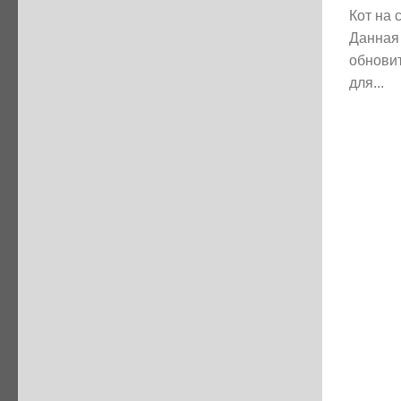
Кот на 
Данная
обновит
для...