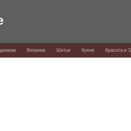
здникам
Вязание
Шитье
Кухня
Красота и 