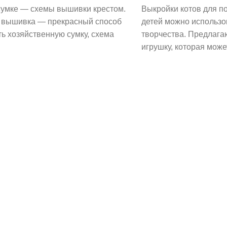
сумке — схемы вышивки крестом.
Выкройки котов для п
 вышивка — прекрасный способ
детей можно использо
ь хозяйственную сумку, схема
творчества. Предлага
игрушку, которая может