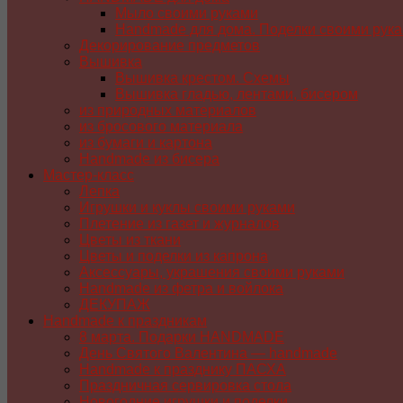
Мыло своими руками
Handmade для дома. Поделки своими рук
Декорирование предметов
Вышивка
Вышивка крестом. Схемы
Вышивка гладью, лентами, бисером
из природных материалов
из бросового материала
из бумаги и картона
Handmade из бисера
Мастер-класс
Лепка
Игрушки и куклы своими руками
Плетение из газет и журналов
Цветы из ткани
Цветы и поделки из капрона
Аксессуары, украшения своими руками
Handmade из фетра и войлока
ДЕКУПАЖ
Handmade к праздникам
8 марта. Подарки HANDMADE
День Святого Валентина — handmade
Handmade к празднику ПАСХA
Праздничная сервировка стола
Новогодние игрушки и поделки