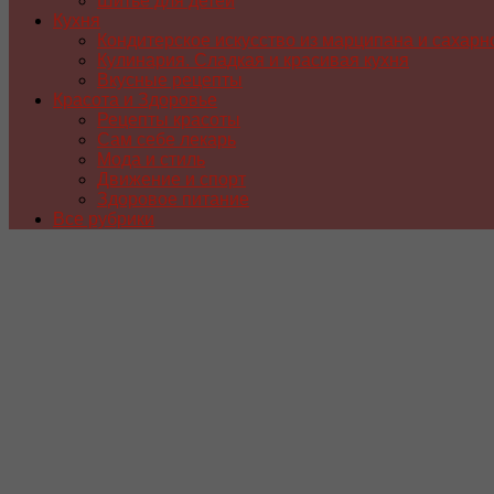
Шитье для детей
Кухня
Кондитерское искусство из марципана и сахарн
Кулинария. Сладкая и красивая кухня
Вкусные рецепты
Красота и Здоровье
Рецепты красоты
Сам себе лекарь
Мода и стиль
Движение и спорт
Здоровое питание
Все рубрики