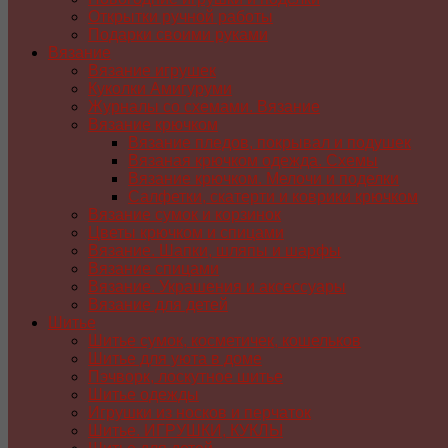
Открытки ручной работы
Подарки своими руками
Вязание
Вязание игрушек
Куколки Амигуруми
Журналы со схемами. Вязание
Вязание крючком
Вязание пледов, покрывал и подушек
Вязаная крючком одежда. Схемы
Вязание крючком. Мелочи и поделки
Салфетки, скатерти и коврики крючком
Вязание сумок и корзинок
Цветы крючком и спицами
Вязание. Шапки, шляпы и шарфы
Вязание спицами
Вязание. Украшения и аксессуары
Вязание для детей
Шитье
Шитье сумок, косметичек, кошельков
Шитье для уюта в доме
Пэчворк, лоскутное шитье
Шитье одежды
Игрушки из носков и перчаток
Шитье. ИГРУШКИ, КУКЛЫ