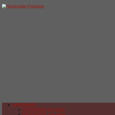
Перейти
к
содержимому
HANDMADE
HANDMADE для дачи
HANDMADE для дома