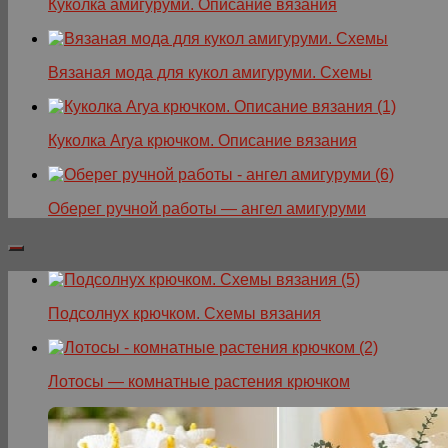
Куколка амигуруми. Описание вязания
Вязаная мода для кукол амигуруми. Схемы
Куколка Arya крючком. Описание вязания
Оберег ручной работы — ангел амигуруми
Подсолнух крючком. Схемы вязания
Лотосы — комнатные растения крючком