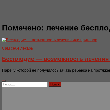
Помечено:
лечение беспло
Сам себе лекарь
Бесплодие — возможность лечения
Паре, у которой не получилось зачать ребенка на протяж
Найти: