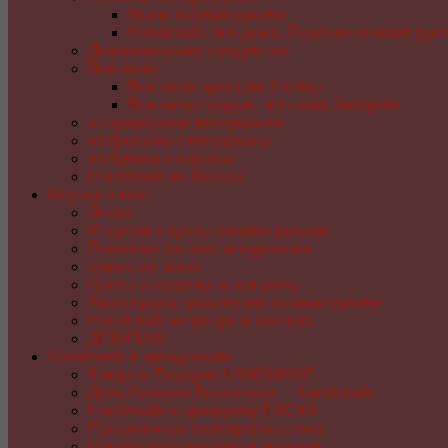
Мыло своими руками
Handmade для дома. Поделки своими рук
Декорирование предметов
Вышивка
Вышивка крестом. Схемы
Вышивка гладью, лентами, бисером
из природных материалов
из бросового материала
из бумаги и картона
Handmade из бисера
Мастер-класс
Лепка
Игрушки и куклы своими руками
Плетение из газет и журналов
Цветы из ткани
Цветы и поделки из капрона
Аксессуары, украшения своими руками
Handmade из фетра и войлока
ДЕКУПАЖ
Handmade к праздникам
8 марта. Подарки HANDMADE
День Святого Валентина — handmade
Handmade к празднику ПАСХA
Праздничная сервировка стола
Новогодние игрушки и поделки