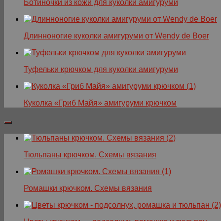
Ботиночки из кожи для куколки амигуруми
Длинноногие куколки амигуруми от Wendy de Boer
Туфельки крючком для куколки амигуруми
Куколка «Гриб Майя» амигуруми крючком
Тюльпаны крючком. Схемы вязания
Ромашки крючком. Схемы вязания