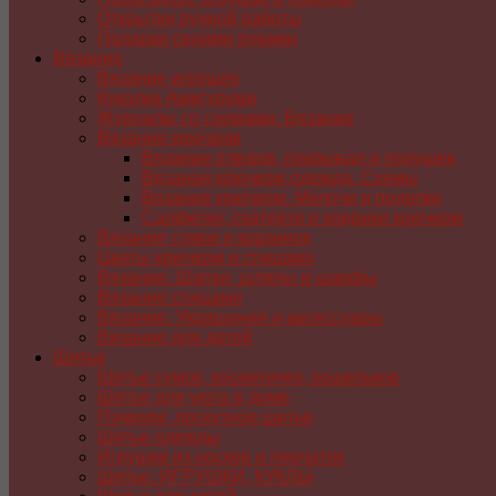
Открытки ручной работы
Подарки своими руками
Вязание
Вязание игрушек
Куколки Амигуруми
Журналы со схемами. Вязание
Вязание крючком
Вязание пледов, покрывал и подушек
Вязаная крючком одежда. Схемы
Вязание крючком. Мелочи и поделки
Салфетки, скатерти и коврики крючком
Вязание сумок и корзинок
Цветы крючком и спицами
Вязание. Шапки, шляпы и шарфы
Вязание спицами
Вязание. Украшения и аксессуары
Вязание для детей
Шитье
Шитье сумок, косметичек, кошельков
Шитье для уюта в доме
Пэчворк, лоскутное шитье
Шитье одежды
Игрушки из носков и перчаток
Шитье. ИГРУШКИ, КУКЛЫ