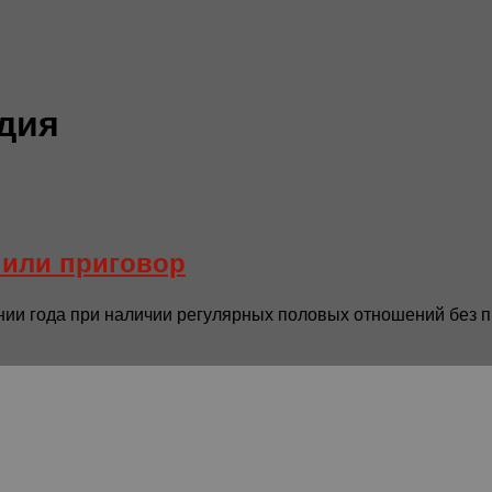
дия
 или приговор
ении года при наличии регулярных половых отношений без п