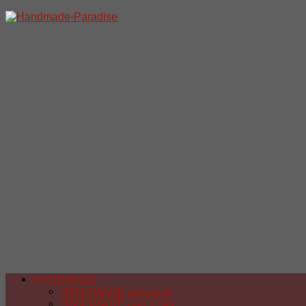
Перейти
к
содержимому
HANDMADE
HANDMADE для дачи
HANDMADE для дома