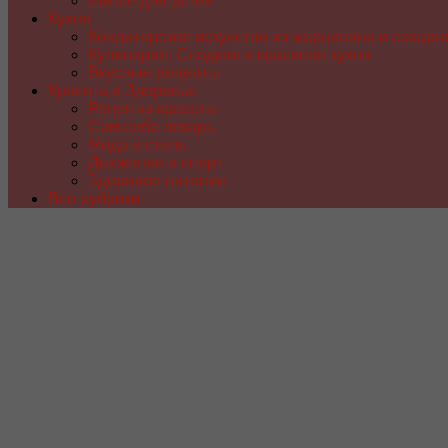
Шитье для детей
Кухня
Кондитерское искусство из марципана и сахарн
Кулинария. Сладкая и красивая кухня
Вкусные рецепты
Красота и Здоровье
Рецепты красоты
Сам себе лекарь
Мода и стиль
Движение и спорт
Здоровое питание
Все рубрики