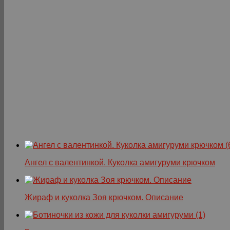
Ангел с валентинкой. Куколка амигуруми крючком
Жираф и куколка Зоя крючком. Описание