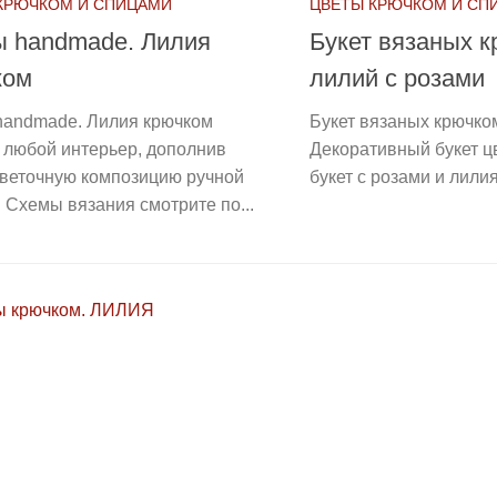
КРЮЧКОМ И СПИЦАМИ
ЦВЕТЫ КРЮЧКОМ И СП
ы handmade. Лилия
Букет вязаных 
ком
лилий с розами
handmade. Лилия крючком
Букет вязаных крючко
 любой интерьер, дополнив
Декоративный букет ц
цветочную композицию ручной
букет с розами и лилия
 Схемы вязания смотрите по...