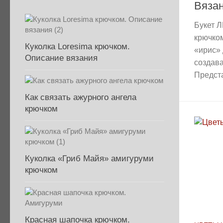
Вяза
Букет 
крючко
Куколка Loresima крючком.
«ирис» 
Описание вязания
создав
Предст
Как связать ажурного ангела
крючком
Куколка «Гриб Майя» амигуруми
крючком
Красная шапочка крючком.