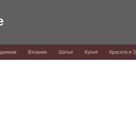
здникам
Вязание
Шитье
Кухня
Красота и 