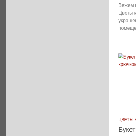
Вяжем 
Цветы м
украше
помеще
ЦВЕТЫ 
Буке