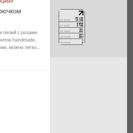
ИЦАМИ
крючком
м лилий с розами.
ветов handmade,
ми, можно легко...