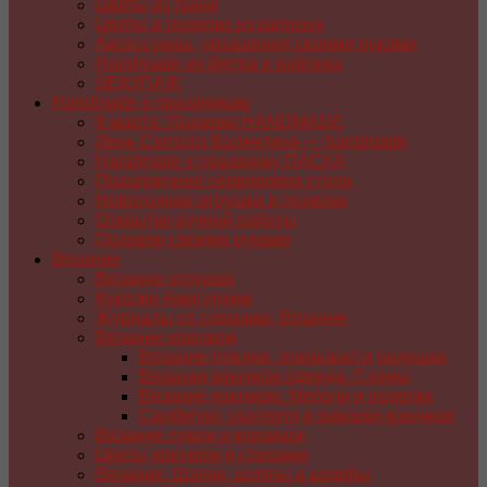
Цветы из ткани
Цветы и поделки из капрона
Аксессуары, украшения своими руками
Handmade из фетра и войлока
ДЕКУПАЖ
Handmade к праздникам
8 марта. Подарки HANDMADE
День Святого Валентина — handmade
Handmade к празднику ПАСХA
Праздничная сервировка стола
Новогодние игрушки и поделки
Открытки ручной работы
Подарки своими руками
Вязание
Вязание игрушек
Куколки Амигуруми
Журналы со схемами. Вязание
Вязание крючком
Вязание пледов, покрывал и подушек
Вязаная крючком одежда. Схемы
Вязание крючком. Мелочи и поделки
Салфетки, скатерти и коврики крючком
Вязание сумок и корзинок
Цветы крючком и спицами
Вязание. Шапки, шляпы и шарфы