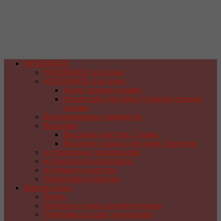
HANDMADE
HANDMADE для дачи
HANDMADE для дома
Мыло своими руками
Handmade для дома. Поделки своими
руками
Декорирование предметов
Вышивка
Вышивка крестом. Схемы
Вышивка гладью, лентами, бисером
из природных материалов
из бросового материала
из бумаги и картона
Handmade из бисера
Мастер-класс
Лепка
Игрушки и куклы своими руками
Плетение из газет и журналов