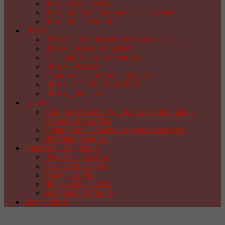
Вязание спицами
Вязание. Украшения и аксессуары
Вязание для детей
Шитье
Шитье сумок, косметичек, кошельков
Шитье для уюта в доме
Пэчворк, лоскутное шитье
Шитье одежды
Игрушки из носков и перчаток
Шитье. ИГРУШКИ, КУКЛЫ
Шитье для детей
Кухня
Кондитерское искусство из марципана и
сахарной мастики
Кулинария. Сладкая и красивая кухня
Вкусные рецепты
Красота и Здоровье
Рецепты красоты
Сам себе лекарь
Мода и стиль
Движение и спорт
Здоровое питание
Все рубрики