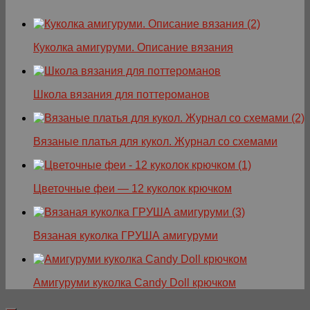
Куколка амигуруми. Описание вязания
Школа вязания для поттероманов
Вязаные платья для кукол. Журнал со схемами
Цветочные феи — 12 куколок крючком
Вязаная куколка ГРУША амигуруми
Амигуруми куколка Candy Doll крючком