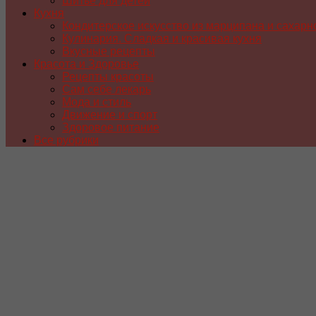
Шитье для детей
Кухня
Кондитерское искусство из марципана и сахарн
Кулинария. Сладкая и красивая кухня
Вкусные рецепты
Красота и Здоровье
Рецепты красоты
Сам себе лекарь
Мода и стиль
Движение и спорт
Здоровое питание
Все рубрики