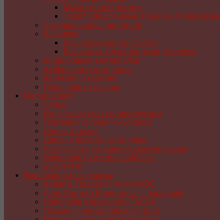
Мыло своими руками
Handmade для дома. Поделки своими рук
Декорирование предметов
Вышивка
Вышивка крестом. Схемы
Вышивка гладью, лентами, бисером
из природных материалов
из бросового материала
из бумаги и картона
Handmade из бисера
Мастер-класс
Лепка
Игрушки и куклы своими руками
Плетение из газет и журналов
Цветы из ткани
Цветы и поделки из капрона
Аксессуары, украшения своими руками
Handmade из фетра и войлока
ДЕКУПАЖ
Handmade к праздникам
8 марта. Подарки HANDMADE
День Святого Валентина — handmade
Handmade к празднику ПАСХA
Праздничная сервировка стола
Новогодние игрушки и поделки