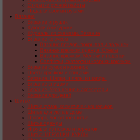
Открытки ручной работы
Подарки своими руками
Вязание
Вязание игрушек
Куколки Амигуруми
Журналы со схемами. Вязание
Вязание крючком
Вязание пледов, покрывал и подушек
Вязаная крючком одежда. Схемы
Вязание крючком. Мелочи и поделки
Салфетки, скатерти и коврики крючком
Вязание сумок и корзинок
Цветы крючком и спицами
Вязание. Шапки, шляпы и шарфы
Вязание спицами
Вязание. Украшения и аксессуары
Вязание для детей
Шитье
Шитье сумок, косметичек, кошельков
Шитье для уюта в доме
Пэчворк, лоскутное шитье
Шитье одежды
Игрушки из носков и перчаток
Шитье. ИГРУШКИ, КУКЛЫ