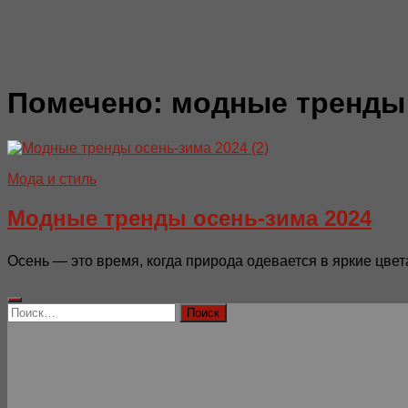
Помечено:
модные тренды
Мода и стиль
Модные тренды осень-зима 2024
Осень — это время, когда природа одевается в яркие цвета
Найти: