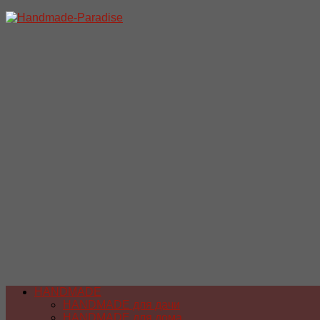
Перейти
к
содержимому
HANDMADE
HANDMADE для дачи
HANDMADE для дома