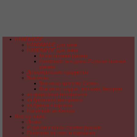
HANDMADE
HANDMADE для дачи
HANDMADE для дома
Мыло своими руками
Handmade для дома. Поделки своими
руками
Декорирование предметов
Вышивка
Вышивка крестом. Схемы
Вышивка гладью, лентами, бисером
из природных материалов
из бросового материала
из бумаги и картона
Handmade из бисера
Мастер-класс
Лепка
Игрушки и куклы своими руками
Плетение из газет и журналов