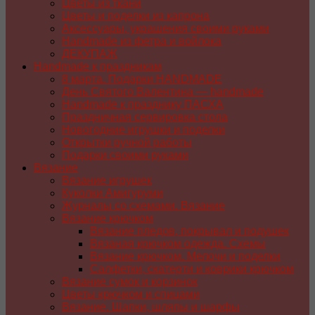
Цветы из ткани
Цветы и поделки из капрона
Аксессуары, украшения своими руками
Handmade из фетра и войлока
ДЕКУПАЖ
Handmade к праздникам
8 марта. Подарки HANDMADE
День Святого Валентина — handmade
Handmade к празднику ПАСХA
Праздничная сервировка стола
Новогодние игрушки и поделки
Открытки ручной работы
Подарки своими руками
Вязание
Вязание игрушек
Куколки Амигуруми
Журналы со схемами. Вязание
Вязание крючком
Вязание пледов, покрывал и подушек
Вязаная крючком одежда. Схемы
Вязание крючком. Мелочи и поделки
Салфетки, скатерти и коврики крючком
Вязание сумок и корзинок
Цветы крючком и спицами
Вязание. Шапки, шляпы и шарфы