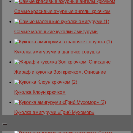
Самые красивые ажурные ангелы крючком
Самые маленькие куколки амигуруми
Куколка амигуруми в шапочке совушка
Жираф и куколка Зоя крючком. Описание
Куколка Клоун крючком
Куколка амигуруми «Гриб Мухомор»