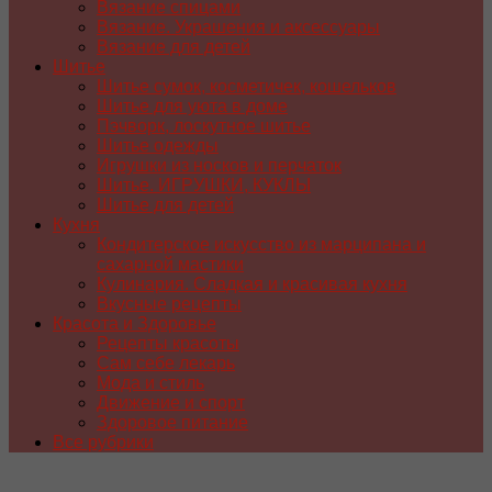
Вязание спицами
Вязание. Украшения и аксессуары
Вязание для детей
Шитье
Шитье сумок, косметичек, кошельков
Шитье для уюта в доме
Пэчворк, лоскутное шитье
Шитье одежды
Игрушки из носков и перчаток
Шитье. ИГРУШКИ, КУКЛЫ
Шитье для детей
Кухня
Кондитерское искусство из марципана и
сахарной мастики
Кулинария. Сладкая и красивая кухня
Вкусные рецепты
Красота и Здоровье
Рецепты красоты
Сам себе лекарь
Мода и стиль
Движение и спорт
Здоровое питание
Все рубрики