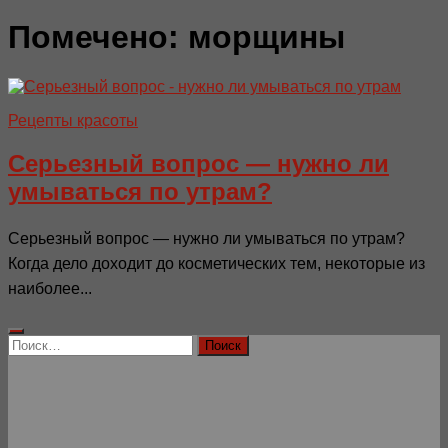
Помечено:
морщины
Рецепты красоты
Серьезный вопрос — нужно ли
умываться по утрам?
Серьезный вопрос — нужно ли умываться по утрам?
Когда дело доходит до косметических тем, некоторые из
наиболее...
Найти: