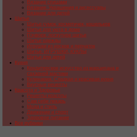
Вязание спицами
Вязание. Украшения и аксессуары
Вязание для детей
Шитье
Шитье сумок, косметичек, кошельков
Шитье для уюта в доме
Пэчворк, лоскутное шитье
Шитье одежды
Игрушки из носков и перчаток
Шитье. ИГРУШКИ, КУКЛЫ
Шитье для детей
Кухня
Кондитерское искусство из марципана и
сахарной мастики
Кулинария. Сладкая и красивая кухня
Вкусные рецепты
Красота и Здоровье
Рецепты красоты
Сам себе лекарь
Мода и стиль
Движение и спорт
Здоровое питание
Все рубрики