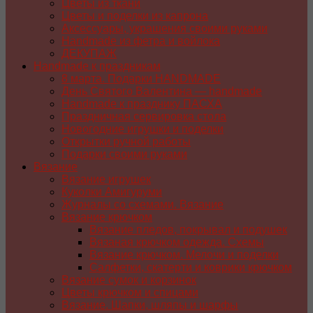
Цветы из ткани
Цветы и поделки из капрона
Аксессуары, украшения своими руками
Handmade из фетра и войлока
ДЕКУПАЖ
Handmade к праздникам
8 марта. Подарки HANDMADE
День Святого Валентина — handmade
Handmade к празднику ПАСХA
Праздничная сервировка стола
Новогодние игрушки и поделки
Открытки ручной работы
Подарки своими руками
Вязание
Вязание игрушек
Куколки Амигуруми
Журналы со схемами. Вязание
Вязание крючком
Вязание пледов, покрывал и подушек
Вязаная крючком одежда. Схемы
Вязание крючком. Мелочи и поделки
Салфетки, скатерти и коврики крючком
Вязание сумок и корзинок
Цветы крючком и спицами
Вязание. Шапки, шляпы и шарфы