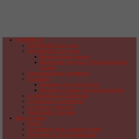
HANDMADE
HANDMADE для дачи
HANDMADE для дома
Мыло своими руками
Handmade для дома. Поделки своими
руками
Декорирование предметов
Вышивка
Вышивка крестом. Схемы
Вышивка гладью, лентами, бисером
из природных материалов
из бросового материала
из бумаги и картона
Handmade из бисера
Мастер-класс
Лепка
Игрушки и куклы своими руками
Плетение из газет и журналов