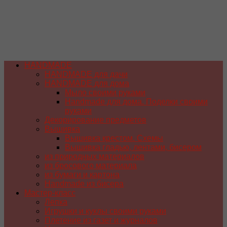
HANDMADE
HANDMADE для дачи
HANDMADE для дома
Мыло своими руками
Handmade для дома. Поделки своими
руками
Декорирование предметов
Вышивка
Вышивка крестом. Схемы
Вышивка гладью, лентами, бисером
из природных материалов
из бросового материала
из бумаги и картона
Handmade из бисера
Мастер-класс
Лепка
Игрушки и куклы своими руками
Плетение из газет и журналов