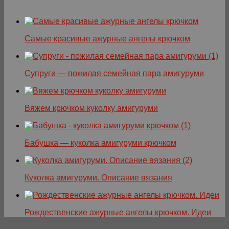
Самые красивые ажурные ангелы крючком
Супруги — пожилая семейная пара амигуруми
Вяжем крючком куколку амигуруми
Бабушка — куколка амигуруми крючком
Куколка амигуруми. Описание вязания
Рождественские ажурные ангелы крючком. Идеи