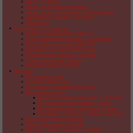
Цветы из ткани
Цветы и поделки из капрона
Аксессуары, украшения своими руками
Handmade из фетра и войлока
ДЕКУПАЖ
Handmade к праздникам
8 марта. Подарки HANDMADE
День Святого Валентина — handmade
Handmade к празднику ПАСХA
Праздничная сервировка стола
Новогодние игрушки и поделки
Открытки ручной работы
Подарки своими руками
Вязание
Вязание игрушек
Куколки Амигуруми
Журналы со схемами. Вязание
Вязание крючком
Вязание пледов, покрывал и подушек
Вязаная крючком одежда. Схемы
Вязание крючком. Мелочи и поделки
Салфетки, скатерти и коврики крючком
Вязание сумок и корзинок
Цветы крючком и спицами
Вязание. Шапки, шляпы и шарфы