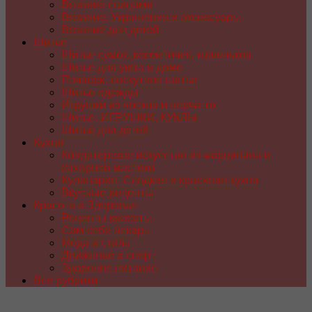
Вязание спицами
Вязание. Украшения и аксессуары
Вязание для детей
Шитье
Шитье сумок, косметичек, кошельков
Шитье для уюта в доме
Пэчворк, лоскутное шитье
Шитье одежды
Игрушки из носков и перчаток
Шитье. ИГРУШКИ, КУКЛЫ
Шитье для детей
Кухня
Кондитерское искусство из марципана и
сахарной мастики
Кулинария. Сладкая и красивая кухня
Вкусные рецепты
Красота и Здоровье
Рецепты красоты
Сам себе лекарь
Мода и стиль
Движение и спорт
Здоровое питание
Все рубрики