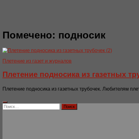
Помечено:
подносик
Плетение из газет и журналов
Плетение подносика из газетных тр
Плетение подносика из газетных трубочек. Любителям плет
Найти: