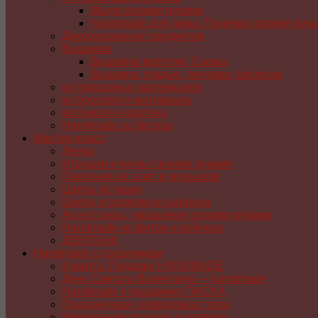
Мыло своими руками
Handmade для дома. Поделки своими рук
Декорирование предметов
Вышивка
Вышивка крестом. Схемы
Вышивка гладью, лентами, бисером
из природных материалов
из бросового материала
из бумаги и картона
Handmade из бисера
Мастер-класс
Лепка
Игрушки и куклы своими руками
Плетение из газет и журналов
Цветы из ткани
Цветы и поделки из капрона
Аксессуары, украшения своими руками
Handmade из фетра и войлока
ДЕКУПАЖ
Handmade к праздникам
8 марта. Подарки HANDMADE
День Святого Валентина — handmade
Handmade к празднику ПАСХA
Праздничная сервировка стола
Новогодние игрушки и поделки