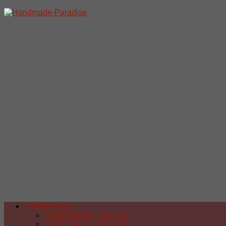
Перейти
к
содержимому
HANDMADE
HANDMADE для дачи
HANDMADE для дома