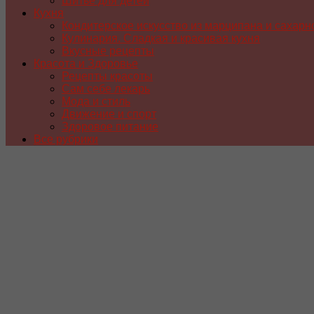
Шитье для детей
Кухня
Кондитерское искусство из марципана и сахарн
Кулинария. Сладкая и красивая кухня
Вкусные рецепты
Красота и Здоровье
Рецепты красоты
Сам себе лекарь
Мода и стиль
Движение и спорт
Здоровое питание
Все рубрики