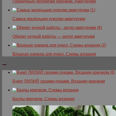
Пряничные человечки крючком. Амигуруми
Самые маленькие куколки амигуруми
Оберег ручной работы — ангел амигуруми
Вязаная одежда для кукол. Схемы вязания
Букет ЛИЛИЙ своими руками. Вязание крючком
Каллы крючком. Схемы вязания