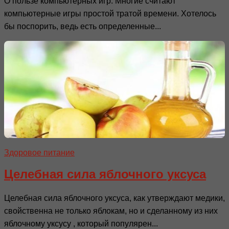
О пользе компьютерных игр. Многие считают
компьютерные игры простой тратой времени. Хотелось
бы поспорить, ведь есть определенные...
Здоровое питание
Целебная сила яблочного уксуса
Целебная сила яблочного уксуса, как утверждают медики,
свойственна не только яблокам, но и сделанному из них
яблочному уксусу , который популярен...