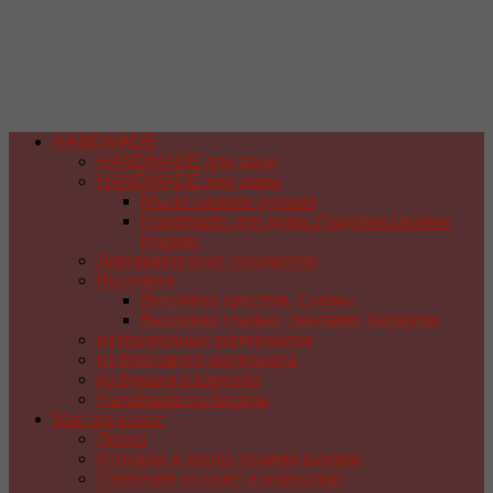
HANDMADE
HANDMADE для дачи
HANDMADE для дома
Мыло своими руками
Handmade для дома. Поделки своими
руками
Декорирование предметов
Вышивка
Вышивка крестом. Схемы
Вышивка гладью, лентами, бисером
из природных материалов
из бросового материала
из бумаги и картона
Handmade из бисера
Мастер-класс
Лепка
Игрушки и куклы своими руками
Плетение из газет и журналов