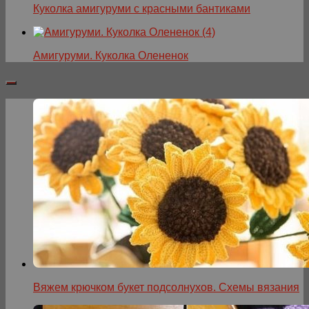
Куколка амигуруми с красными бантиками
Амигуруми. Куколка Олененок
Вяжем крючком букет подсолнухов. Схемы вязания