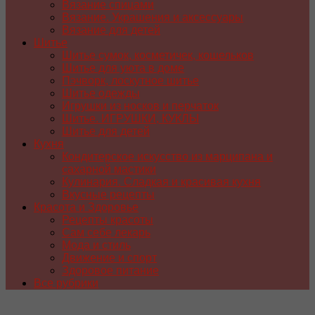
Вязание спицами
Вязание. Украшения и аксессуары
Вязание для детей
Шитье
Шитье сумок, косметичек, кошельков
Шитье для уюта в доме
Пэчворк, лоскутное шитье
Шитье одежды
Игрушки из носков и перчаток
Шитье. ИГРУШКИ, КУКЛЫ
Шитье для детей
Кухня
Кондитерское искусство из марципана и
сахарной мастики
Кулинария. Сладкая и красивая кухня
Вкусные рецепты
Красота и Здоровье
Рецепты красоты
Сам себе лекарь
Мода и стиль
Движение и спорт
Здоровое питание
Все рубрики