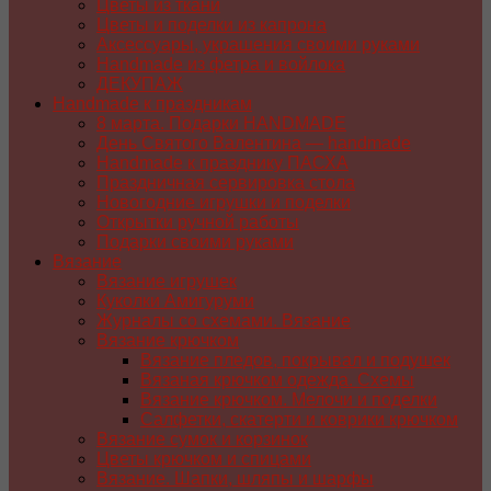
Цветы из ткани
Цветы и поделки из капрона
Аксессуары, украшения своими руками
Handmade из фетра и войлока
ДЕКУПАЖ
Handmade к праздникам
8 марта. Подарки HANDMADE
День Святого Валентина — handmade
Handmade к празднику ПАСХA
Праздничная сервировка стола
Новогодние игрушки и поделки
Открытки ручной работы
Подарки своими руками
Вязание
Вязание игрушек
Куколки Амигуруми
Журналы со схемами. Вязание
Вязание крючком
Вязание пледов, покрывал и подушек
Вязаная крючком одежда. Схемы
Вязание крючком. Мелочи и поделки
Салфетки, скатерти и коврики крючком
Вязание сумок и корзинок
Цветы крючком и спицами
Вязание. Шапки, шляпы и шарфы