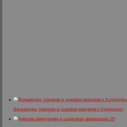
Ведьмочка, призрак и тыковки крючком к Хэллоуину