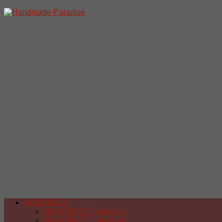
Перейти
к
содержимому
HANDMADE
HANDMADE для дачи
HANDMADE для дома