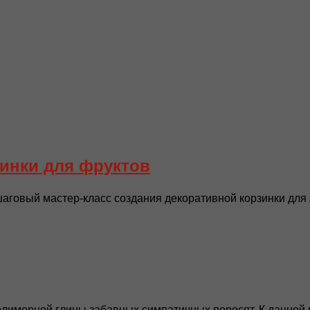
зинки для фруктов
шаговый мастер-класс создания декоративной корзинки для 
олимерной глины забавных симпатичных поросят. К данной р