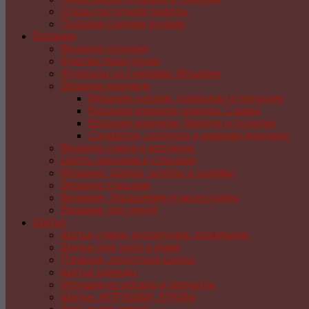
Открытки ручной работы
Подарки своими руками
Вязание
Вязание игрушек
Куколки Амигуруми
Журналы со схемами. Вязание
Вязание крючком
Вязание пледов, покрывал и подушек
Вязаная крючком одежда. Схемы
Вязание крючком. Мелочи и поделки
Салфетки, скатерти и коврики крючком
Вязание сумок и корзинок
Цветы крючком и спицами
Вязание. Шапки, шляпы и шарфы
Вязание спицами
Вязание. Украшения и аксессуары
Вязание для детей
Шитье
Шитье сумок, косметичек, кошельков
Шитье для уюта в доме
Пэчворк, лоскутное шитье
Шитье одежды
Игрушки из носков и перчаток
Шитье. ИГРУШКИ, КУКЛЫ