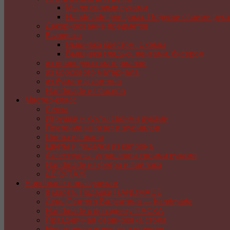
Мыло своими руками
Handmade для дома. Поделки своими рук
Декорирование предметов
Вышивка
Вышивка крестом. Схемы
Вышивка гладью, лентами, бисером
из природных материалов
из бросового материала
из бумаги и картона
Handmade из бисера
Мастер-класс
Лепка
Игрушки и куклы своими руками
Плетение из газет и журналов
Цветы из ткани
Цветы и поделки из капрона
Аксессуары, украшения своими руками
Handmade из фетра и войлока
ДЕКУПАЖ
Handmade к праздникам
8 марта. Подарки HANDMADE
День Святого Валентина — handmade
Handmade к празднику ПАСХA
Праздничная сервировка стола
Новогодние игрушки и поделки