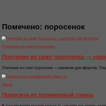
Помечено:
поросенок
Плетение из газет и журналов
Плетение из газет поросенка — кор
Плетение из газет поросенка — корзинки для фруктов. По
Лепка
Поросята из полимерной глины
В данном видео мастер-классе вы узнаете как лепить из п