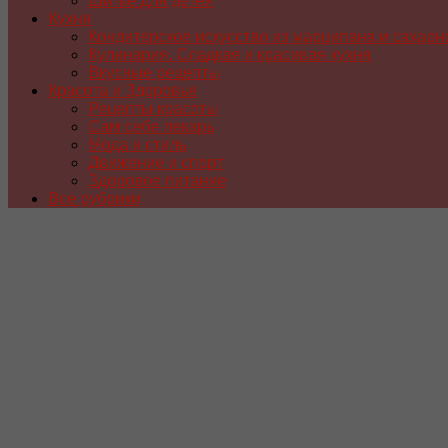
Шитье для детей
Кухня
Кондитерское искусство из марципана и сахарн
Кулинария. Сладкая и красивая кухня
Вкусные рецепты
Красота и Здоровье
Рецепты красоты
Сам себе лекарь
Мода и стиль
Движение и спорт
Здоровое питание
Все рубрики