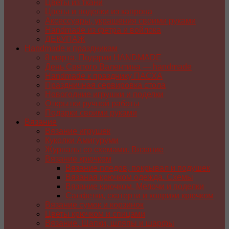
Цветы из ткани
Цветы и поделки из капрона
Аксессуары, украшения своими руками
Handmade из фетра и войлока
ДЕКУПАЖ
Handmade к праздникам
8 марта. Подарки HANDMADE
День Святого Валентина — handmade
Handmade к празднику ПАСХA
Праздничная сервировка стола
Новогодние игрушки и поделки
Открытки ручной работы
Подарки своими руками
Вязание
Вязание игрушек
Куколки Амигуруми
Журналы со схемами. Вязание
Вязание крючком
Вязание пледов, покрывал и подушек
Вязаная крючком одежда. Схемы
Вязание крючком. Мелочи и поделки
Салфетки, скатерти и коврики крючком
Вязание сумок и корзинок
Цветы крючком и спицами
Вязание. Шапки, шляпы и шарфы