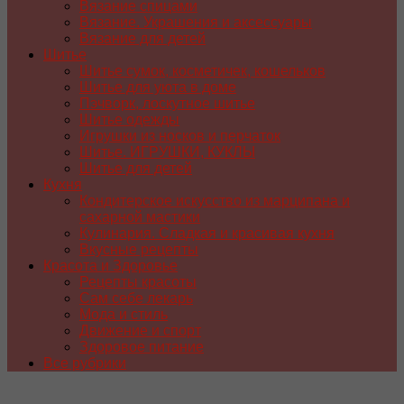
Вязание спицами
Вязание. Украшения и аксессуары
Вязание для детей
Шитье
Шитье сумок, косметичек, кошельков
Шитье для уюта в доме
Пэчворк, лоскутное шитье
Шитье одежды
Игрушки из носков и перчаток
Шитье. ИГРУШКИ, КУКЛЫ
Шитье для детей
Кухня
Кондитерское искусство из марципана и
сахарной мастики
Кулинария. Сладкая и красивая кухня
Вкусные рецепты
Красота и Здоровье
Рецепты красоты
Сам себе лекарь
Мода и стиль
Движение и спорт
Здоровое питание
Все рубрики