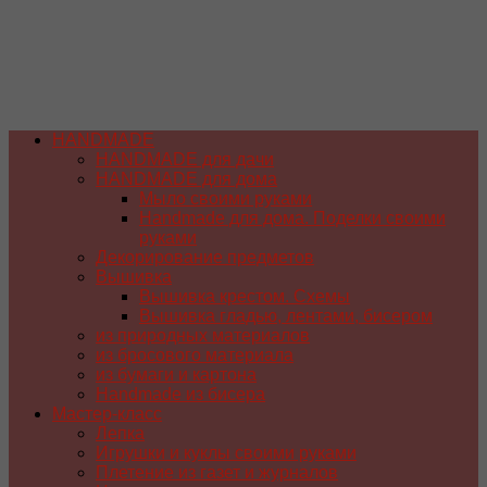
HANDMADE
HANDMADE для дачи
HANDMADE для дома
Мыло своими руками
Handmade для дома. Поделки своими
руками
Декорирование предметов
Вышивка
Вышивка крестом. Схемы
Вышивка гладью, лентами, бисером
из природных материалов
из бросового материала
из бумаги и картона
Handmade из бисера
Мастер-класс
Лепка
Игрушки и куклы своими руками
Плетение из газет и журналов