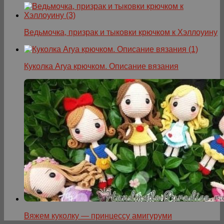
Ведьмочка, призрак и тыковки крючком к Хэллоуину
Куколка Arya крючком. Описание вязания
Вяжем куколку — принцессу амигуруми