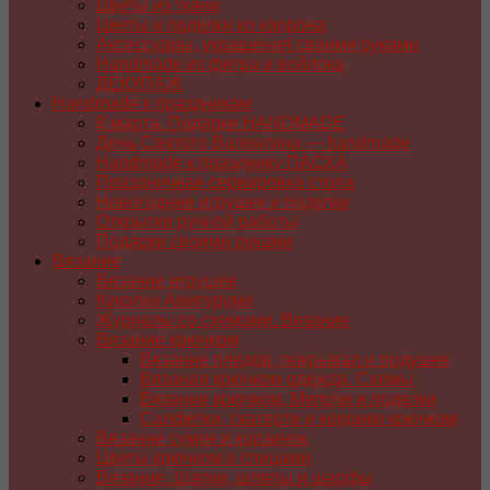
Цветы из ткани
Цветы и поделки из капрона
Аксессуары, украшения своими руками
Handmade из фетра и войлока
ДЕКУПАЖ
Handmade к праздникам
8 марта. Подарки HANDMADE
День Святого Валентина — handmade
Handmade к празднику ПАСХA
Праздничная сервировка стола
Новогодние игрушки и поделки
Открытки ручной работы
Подарки своими руками
Вязание
Вязание игрушек
Куколки Амигуруми
Журналы со схемами. Вязание
Вязание крючком
Вязание пледов, покрывал и подушек
Вязаная крючком одежда. Схемы
Вязание крючком. Мелочи и поделки
Салфетки, скатерти и коврики крючком
Вязание сумок и корзинок
Цветы крючком и спицами
Вязание. Шапки, шляпы и шарфы