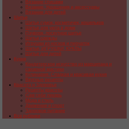
Вязание спицами
Вязание. Украшения и аксессуары
Вязание для детей
Шитье
Шитье сумок, косметичек, кошельков
Шитье для уюта в доме
Пэчворк, лоскутное шитье
Шитье одежды
Игрушки из носков и перчаток
Шитье. ИГРУШКИ, КУКЛЫ
Шитье для детей
Кухня
Кондитерское искусство из марципана и
сахарной мастики
Кулинария. Сладкая и красивая кухня
Вкусные рецепты
Красота и Здоровье
Рецепты красоты
Сам себе лекарь
Мода и стиль
Движение и спорт
Здоровое питание
Все рубрики