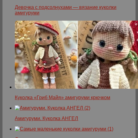
Девочка с подсолнухами — вязание куколки
амигуруми
Куколка «Гриб Майя» амигуруми крючком
Амигуруми. Куколка АНГЕЛ