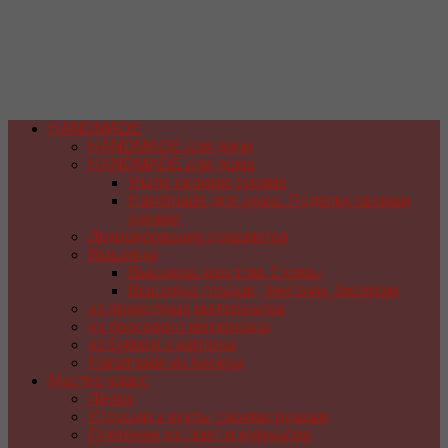
HANDMADE
HANDMADE для дачи
HANDMADE для дома
Мыло своими руками
Handmade для дома. Поделки своими
руками
Декорирование предметов
Вышивка
Вышивка крестом. Схемы
Вышивка гладью, лентами, бисером
из природных материалов
из бросового материала
из бумаги и картона
Handmade из бисера
Мастер-класс
Лепка
Игрушки и куклы своими руками
Плетение из газет и журналов