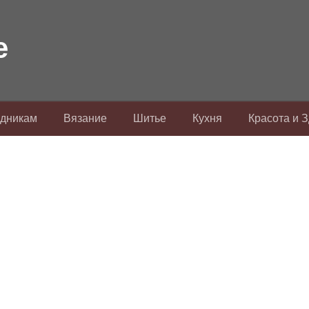
здникам
Вязание
Шитье
Кухня
Красота и 