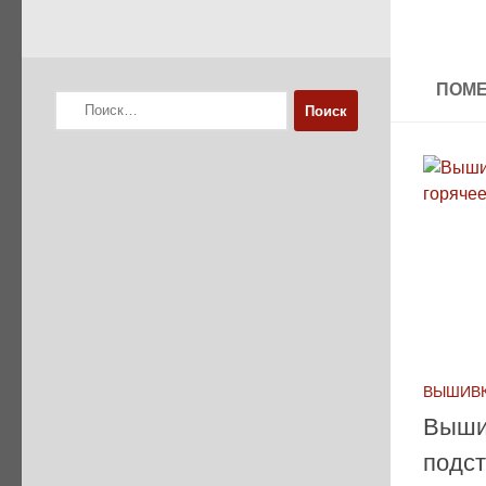
ПОМЕ
Найти:
ВЫШИВК
Выши
подст