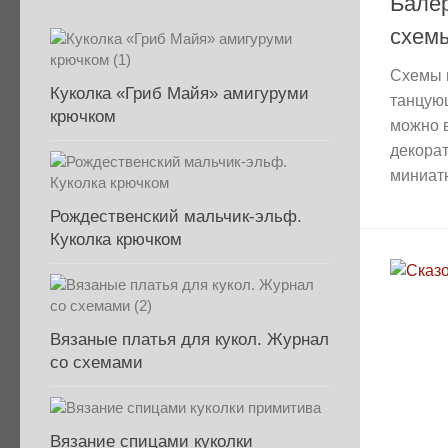
Бале
схем
Схемы 
Куколка «Гриб Майя» амигуруми
танцую
крючком
можно в
декора
миниат
Рождественский мальчик-эльф.
Куколка крючком
Вязаные платья для кукол. Журнал
со схемами
Вязание спицами куколки