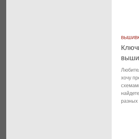
ВЫШИВК
Ключ
выши
Любите
хочу п
схемам
найдет
разных 