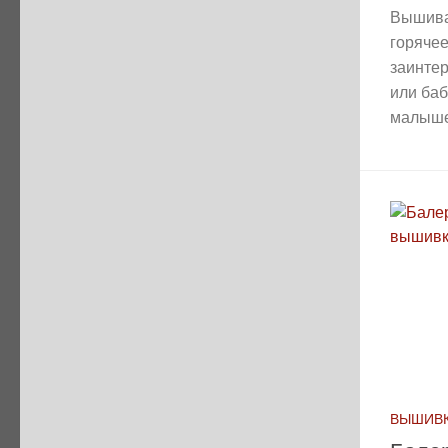
Вышива
горячее
заинте
или ба
малышей
ВЫШИВК