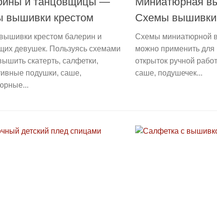
рины и танцовщицы —
Миниатюрная в
ы вышивки крестом
Схемы вышивки
вышивки крестом балерин и
Схемы миниатюрной 
щих девушек. Пользуясь схемами
можно применить для
ышить скатерть, салфетки,
открыток ручной работ
тивные подушки, саше,
саше, подушечек...
юрные...