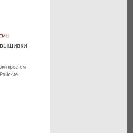
ХЕМЫ
вышивки
ки крестом
 Райские
ы