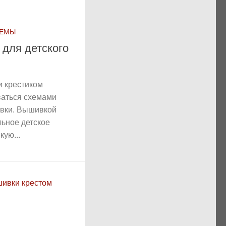
ХЕМЫ
для детского
 крестиком
ваться схемами
ивки. Вышивкой
льное детское
кую...