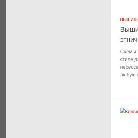
ВЫШИВК
Выши
этнич
Схемы 
стиле д
несесс
любую в