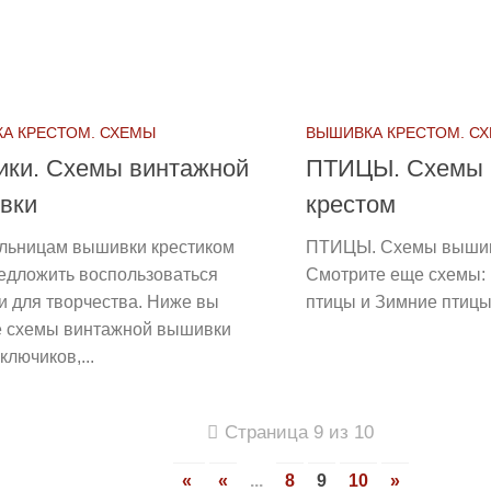
А КРЕСТОМ. СХЕМЫ
ВЫШИВКА КРЕСТОМ. С
ики. Схемы винтажной
ПТИЦЫ. Схемы 
вки
крестом
льницам вышивки крестиком
ПТИЦЫ. Схемы вышив
редложить воспользоваться
Смотрите еще схемы:
и для творчества. Ниже вы
птицы и Зимние птиц
е схемы винтажной вышивки
ключиков,...
Страница 9 из 10
«
«
...
8
9
10
»