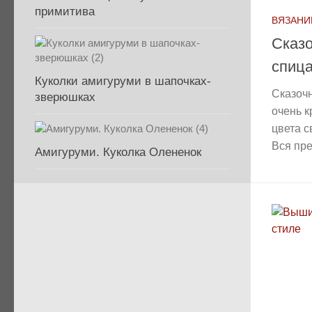
примитива
ВЯЗАНИ
Сказо
спиц
Куколки амигуруми в шапочках-
Сказоч
зверюшках
очень к
цвета с
Вся пре
Амигуруми. Куколка Олененок