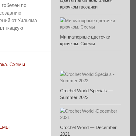
Цветы handmade. Вяжем
 гобелен по
крючком гвоздики
 созданию
ений от Уильяма
л ткацкую
Миниатюрные цветочки
крючком. Схемы
Crochet World Specials —
Summer 2022
Crochet World — December
ХЕМЫ
2021