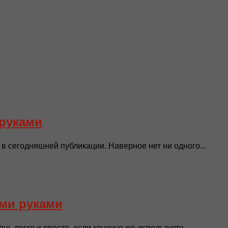
 руками
 в сегодняшней публикации. Наверное нет ни одного...
ими руками
ь легко и просто, если конечно же используете...