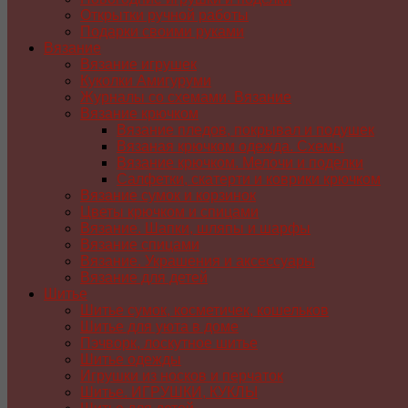
Открытки ручной работы
Подарки своими руками
Вязание
Вязание игрушек
Куколки Амигуруми
Журналы со схемами. Вязание
Вязание крючком
Вязание пледов, покрывал и подушек
Вязаная крючком одежда. Схемы
Вязание крючком. Мелочи и поделки
Салфетки, скатерти и коврики крючком
Вязание сумок и корзинок
Цветы крючком и спицами
Вязание. Шапки, шляпы и шарфы
Вязание спицами
Вязание. Украшения и аксессуары
Вязание для детей
Шитье
Шитье сумок, косметичек, кошельков
Шитье для уюта в доме
Пэчворк, лоскутное шитье
Шитье одежды
Игрушки из носков и перчаток
Шитье. ИГРУШКИ, КУКЛЫ