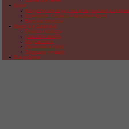
Шитье для детей
Кухня
Кондитерское искусство из марципана и сахарн
Кулинария. Сладкая и красивая кухня
Вкусные рецепты
Красота и Здоровье
Рецепты красоты
Сам себе лекарь
Мода и стиль
Движение и спорт
Здоровое питание
Все рубрики