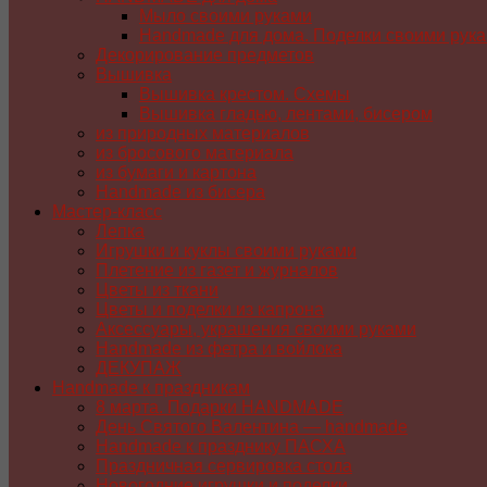
Мыло своими руками
Handmade для дома. Поделки своими рук
Декорирование предметов
Вышивка
Вышивка крестом. Схемы
Вышивка гладью, лентами, бисером
из природных материалов
из бросового материала
из бумаги и картона
Handmade из бисера
Мастер-класс
Лепка
Игрушки и куклы своими руками
Плетение из газет и журналов
Цветы из ткани
Цветы и поделки из капрона
Аксессуары, украшения своими руками
Handmade из фетра и войлока
ДЕКУПАЖ
Handmade к праздникам
8 марта. Подарки HANDMADE
День Святого Валентина — handmade
Handmade к празднику ПАСХA
Праздничная сервировка стола
Новогодние игрушки и поделки