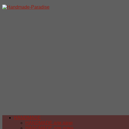
Перейти
к
содержимому
HANDMADE
HANDMADE для дачи
HANDMADE для дома