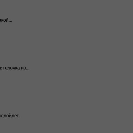
кой...
 елочка из...
одойдет...