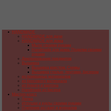
HANDMADE
HANDMADE для дачи
HANDMADE для дома
Мыло своими руками
Handmade для дома. Поделки своими
руками
Декорирование предметов
Вышивка
Вышивка крестом. Схемы
Вышивка гладью, лентами, бисером
из природных материалов
из бросового материала
из бумаги и картона
Handmade из бисера
Мастер-класс
Лепка
Игрушки и куклы своими руками
Плетение из газет и журналов