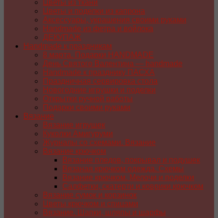
Цветы из ткани
Цветы и поделки из капрона
Аксессуары, украшения своими руками
Handmade из фетра и войлока
ДЕКУПАЖ
Handmade к праздникам
8 марта. Подарки HANDMADE
День Святого Валентина — handmade
Handmade к празднику ПАСХA
Праздничная сервировка стола
Новогодние игрушки и поделки
Открытки ручной работы
Подарки своими руками
Вязание
Вязание игрушек
Куколки Амигуруми
Журналы со схемами. Вязание
Вязание крючком
Вязание пледов, покрывал и подушек
Вязаная крючком одежда. Схемы
Вязание крючком. Мелочи и поделки
Салфетки, скатерти и коврики крючком
Вязание сумок и корзинок
Цветы крючком и спицами
Вязание. Шапки, шляпы и шарфы