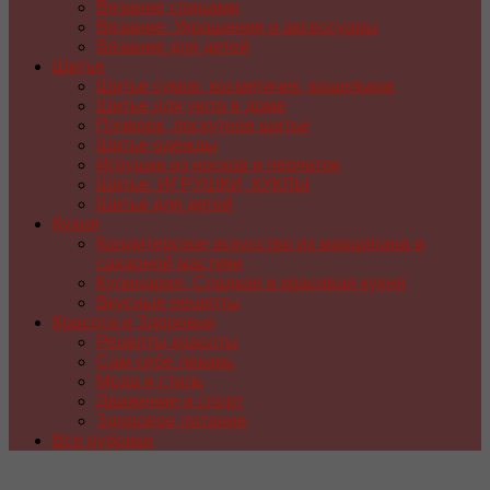
Вязание спицами
Вязание. Украшения и аксессуары
Вязание для детей
Шитье
Шитье сумок, косметичек, кошельков
Шитье для уюта в доме
Пэчворк, лоскутное шитье
Шитье одежды
Игрушки из носков и перчаток
Шитье. ИГРУШКИ, КУКЛЫ
Шитье для детей
Кухня
Кондитерское искусство из марципана и
сахарной мастики
Кулинария. Сладкая и красивая кухня
Вкусные рецепты
Красота и Здоровье
Рецепты красоты
Сам себе лекарь
Мода и стиль
Движение и спорт
Здоровое питание
Все рубрики