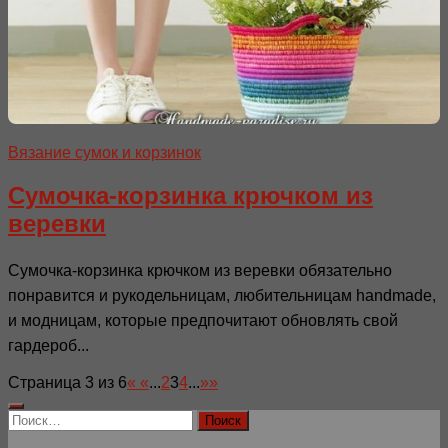
Вязание сумок и корзинок
Сумочка-корзинка крючком из
веревки
Сумочка-корзинка крючком из веревки обязательно
понравится и рукодельницам, любительницам handmade,
и модницам, которые предпочитают обновлять свой
гардероб...
Страница 3 из 6
«
«
...
2
3
4
...
»
»
Найти: