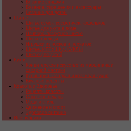
Вязание спицами
Вязание. Украшения и аксессуары
Вязание для детей
Шитье
Шитье сумок, косметичек, кошельков
Шитье для уюта в доме
Пэчворк, лоскутное шитье
Шитье одежды
Игрушки из носков и перчаток
Шитье. ИГРУШКИ, КУКЛЫ
Шитье для детей
Кухня
Кондитерское искусство из марципана и
сахарной мастики
Кулинария. Сладкая и красивая кухня
Вкусные рецепты
Красота и Здоровье
Рецепты красоты
Сам себе лекарь
Мода и стиль
Движение и спорт
Здоровое питание
Все рубрики