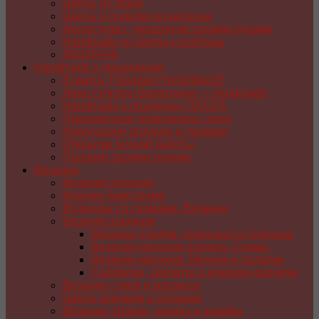
Цветы из ткани
Цветы и поделки из капрона
Аксессуары, украшения своими руками
Handmade из фетра и войлока
ДЕКУПАЖ
Handmade к праздникам
8 марта. Подарки HANDMADE
День Святого Валентина — handmade
Handmade к празднику ПАСХA
Праздничная сервировка стола
Новогодние игрушки и поделки
Открытки ручной работы
Подарки своими руками
Вязание
Вязание игрушек
Куколки Амигуруми
Журналы со схемами. Вязание
Вязание крючком
Вязание пледов, покрывал и подушек
Вязаная крючком одежда. Схемы
Вязание крючком. Мелочи и поделки
Салфетки, скатерти и коврики крючком
Вязание сумок и корзинок
Цветы крючком и спицами
Вязание. Шапки, шляпы и шарфы