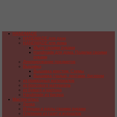
HANDMADE
HANDMADE для дачи
HANDMADE для дома
Мыло своими руками
Handmade для дома. Поделки своими
руками
Декорирование предметов
Вышивка
Вышивка крестом. Схемы
Вышивка гладью, лентами, бисером
из природных материалов
из бросового материала
из бумаги и картона
Handmade из бисера
Мастер-класс
Лепка
Игрушки и куклы своими руками
Плетение из газет и журналов