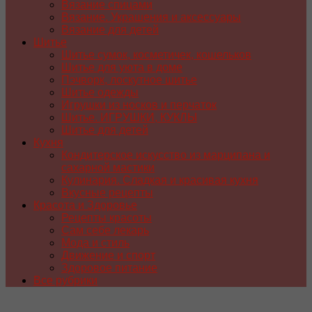
Вязание спицами
Вязание. Украшения и аксессуары
Вязание для детей
Шитье
Шитье сумок, косметичек, кошельков
Шитье для уюта в доме
Пэчворк, лоскутное шитье
Шитье одежды
Игрушки из носков и перчаток
Шитье. ИГРУШКИ, КУКЛЫ
Шитье для детей
Кухня
Кондитерское искусство из марципана и
сахарной мастики
Кулинария. Сладкая и красивая кухня
Вкусные рецепты
Красота и Здоровье
Рецепты красоты
Сам себе лекарь
Мода и стиль
Движение и спорт
Здоровое питание
Все рубрики