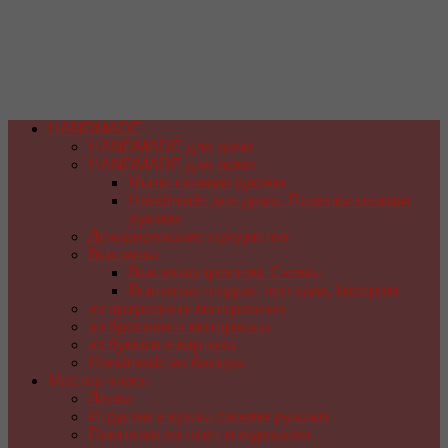
HANDMADE
HANDMADE для дачи
HANDMADE для дома
Мыло своими руками
Handmade для дома. Поделки своими
руками
Декорирование предметов
Вышивка
Вышивка крестом. Схемы
Вышивка гладью, лентами, бисером
из природных материалов
из бросового материала
из бумаги и картона
Handmade из бисера
Мастер-класс
Лепка
Игрушки и куклы своими руками
Плетение из газет и журналов