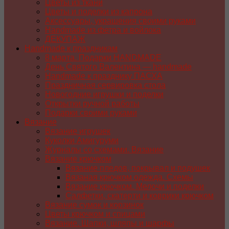
Цветы из ткани
Цветы и поделки из капрона
Аксессуары, украшения своими руками
Handmade из фетра и войлока
ДЕКУПАЖ
Handmade к праздникам
8 марта. Подарки HANDMADE
День Святого Валентина — handmade
Handmade к празднику ПАСХA
Праздничная сервировка стола
Новогодние игрушки и поделки
Открытки ручной работы
Подарки своими руками
Вязание
Вязание игрушек
Куколки Амигуруми
Журналы со схемами. Вязание
Вязание крючком
Вязание пледов, покрывал и подушек
Вязаная крючком одежда. Схемы
Вязание крючком. Мелочи и поделки
Салфетки, скатерти и коврики крючком
Вязание сумок и корзинок
Цветы крючком и спицами
Вязание. Шапки, шляпы и шарфы