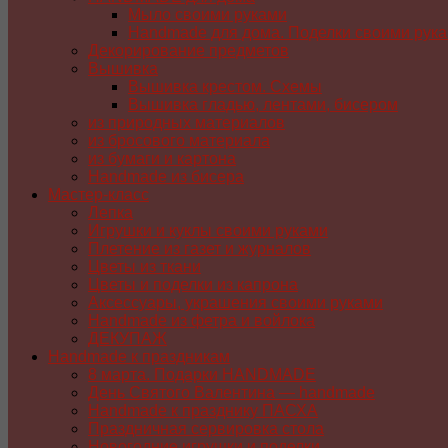
Мыло своими руками
Handmade для дома. Поделки своими рук
Декорирование предметов
Вышивка
Вышивка крестом. Схемы
Вышивка гладью, лентами, бисером
из природных материалов
из бросового материала
из бумаги и картона
Handmade из бисера
Мастер-класс
Лепка
Игрушки и куклы своими руками
Плетение из газет и журналов
Цветы из ткани
Цветы и поделки из капрона
Аксессуары, украшения своими руками
Handmade из фетра и войлока
ДЕКУПАЖ
Handmade к праздникам
8 марта. Подарки HANDMADE
День Святого Валентина — handmade
Handmade к празднику ПАСХA
Праздничная сервировка стола
Новогодние игрушки и поделки