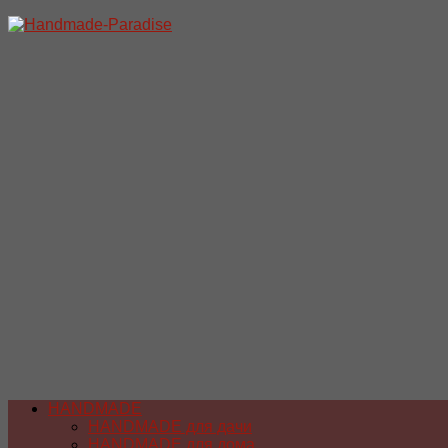
Перейти
к
содержимому
HANDMADE
HANDMADE для дачи
HANDMADE для дома