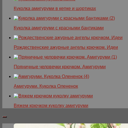
Куколка амигуруми в кепке и шортиках
Куколка амигуруми с красными бантиками
Рождественские ажурные ангелы крючком. Идеи
Пряничные человечки крючком. Амигуруми
Амигуруми. Куколка Олененок
Вяжем крючком куколку амигуруми