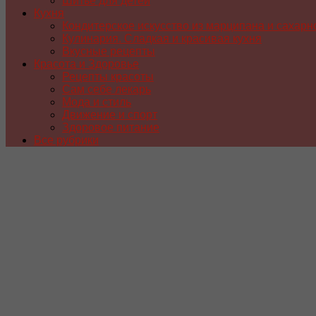
Шитье для детей
Кухня
Кондитерское искусство из марципана и сахарн
Кулинария. Сладкая и красивая кухня
Вкусные рецепты
Красота и Здоровье
Рецепты красоты
Сам себе лекарь
Мода и стиль
Движение и спорт
Здоровое питание
Все рубрики