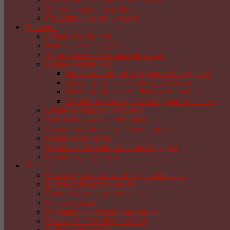
Открытки ручной работы
Подарки своими руками
Вязание
Вязание игрушек
Куколки Амигуруми
Журналы со схемами. Вязание
Вязание крючком
Вязание пледов, покрывал и подушек
Вязаная крючком одежда. Схемы
Вязание крючком. Мелочи и поделки
Салфетки, скатерти и коврики крючком
Вязание сумок и корзинок
Цветы крючком и спицами
Вязание. Шапки, шляпы и шарфы
Вязание спицами
Вязание. Украшения и аксессуары
Вязание для детей
Шитье
Шитье сумок, косметичек, кошельков
Шитье для уюта в доме
Пэчворк, лоскутное шитье
Шитье одежды
Игрушки из носков и перчаток
Шитье. ИГРУШКИ, КУКЛЫ