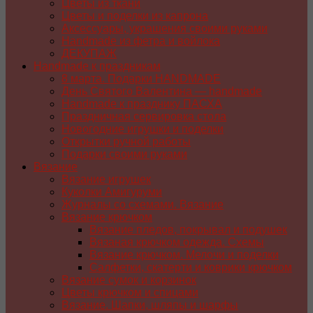
Цветы из ткани
Цветы и поделки из капрона
Аксессуары, украшения своими руками
Handmade из фетра и войлока
ДЕКУПАЖ
Handmade к праздникам
8 марта. Подарки HANDMADE
День Святого Валентина — handmade
Handmade к празднику ПАСХA
Праздничная сервировка стола
Новогодние игрушки и поделки
Открытки ручной работы
Подарки своими руками
Вязание
Вязание игрушек
Куколки Амигуруми
Журналы со схемами. Вязание
Вязание крючком
Вязание пледов, покрывал и подушек
Вязаная крючком одежда. Схемы
Вязание крючком. Мелочи и поделки
Салфетки, скатерти и коврики крючком
Вязание сумок и корзинок
Цветы крючком и спицами
Вязание. Шапки, шляпы и шарфы