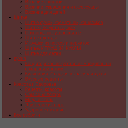
Вязание спицами
Вязание. Украшения и аксессуары
Вязание для детей
Шитье
Шитье сумок, косметичек, кошельков
Шитье для уюта в доме
Пэчворк, лоскутное шитье
Шитье одежды
Игрушки из носков и перчаток
Шитье. ИГРУШКИ, КУКЛЫ
Шитье для детей
Кухня
Кондитерское искусство из марципана и
сахарной мастики
Кулинария. Сладкая и красивая кухня
Вкусные рецепты
Красота и Здоровье
Рецепты красоты
Сам себе лекарь
Мода и стиль
Движение и спорт
Здоровое питание
Все рубрики