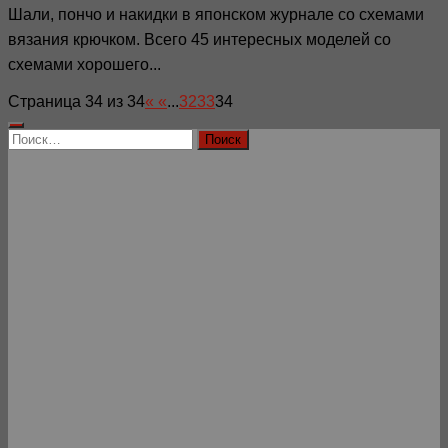
Шали, пончо и накидки в японском журнале со схемами
вязания крючком. Всего 45 интересных моделей со
схемами хорошего...
Страница 34 из 34
«
«
...
32
33
34
Найти: