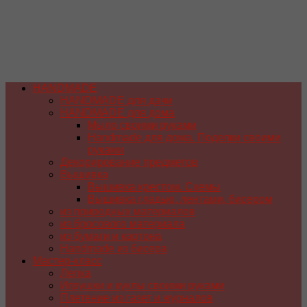
HANDMADE
HANDMADE для дачи
HANDMADE для дома
Мыло своими руками
Handmade для дома. Поделки своими
руками
Декорирование предметов
Вышивка
Вышивка крестом. Схемы
Вышивка гладью, лентами, бисером
из природных материалов
из бросового материала
из бумаги и картона
Handmade из бисера
Мастер-класс
Лепка
Игрушки и куклы своими руками
Плетение из газет и журналов