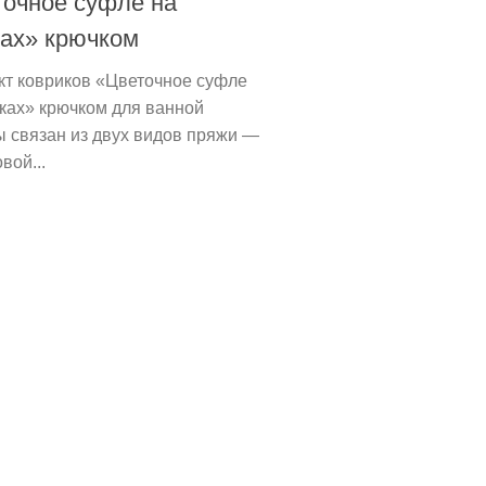
точное суфле на
ках» крючком
кт ковриков «Цветочное суфле
ках» крючком для ванной
 связан из двух видов пряжи —
вой...