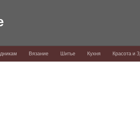
здникам
Вязание
Шитье
Кухня
Красота и 