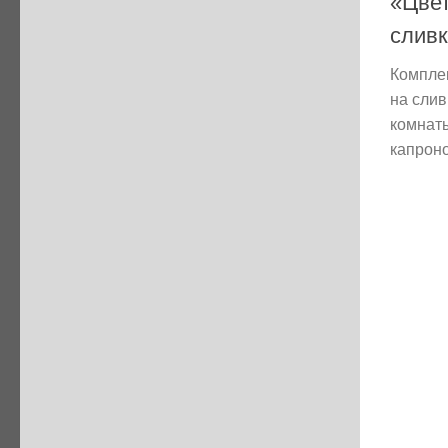
«Цве
слив
Компле
на слив
комнаты
капроно