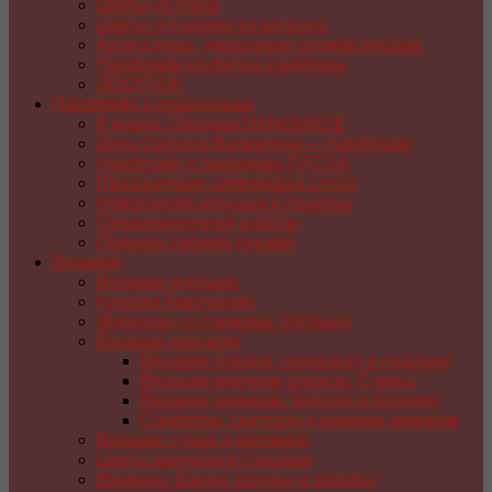
Цветы из ткани
Цветы и поделки из капрона
Аксессуары, украшения своими руками
Handmade из фетра и войлока
ДЕКУПАЖ
Handmade к праздникам
8 марта. Подарки HANDMADE
День Святого Валентина — handmade
Handmade к празднику ПАСХA
Праздничная сервировка стола
Новогодние игрушки и поделки
Открытки ручной работы
Подарки своими руками
Вязание
Вязание игрушек
Куколки Амигуруми
Журналы со схемами. Вязание
Вязание крючком
Вязание пледов, покрывал и подушек
Вязаная крючком одежда. Схемы
Вязание крючком. Мелочи и поделки
Салфетки, скатерти и коврики крючком
Вязание сумок и корзинок
Цветы крючком и спицами
Вязание. Шапки, шляпы и шарфы