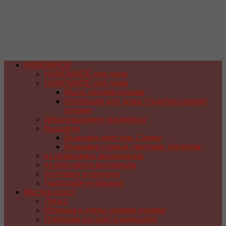
HANDMADE
HANDMADE для дачи
HANDMADE для дома
Мыло своими руками
Handmade для дома. Поделки своими
руками
Декорирование предметов
Вышивка
Вышивка крестом. Схемы
Вышивка гладью, лентами, бисером
из природных материалов
из бросового материала
из бумаги и картона
Handmade из бисера
Мастер-класс
Лепка
Игрушки и куклы своими руками
Плетение из газет и журналов