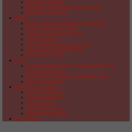
Вязание спицами
Вязание. Украшения и аксессуары
Вязание для детей
Шитье
Шитье сумок, косметичек, кошельков
Шитье для уюта в доме
Пэчворк, лоскутное шитье
Шитье одежды
Игрушки из носков и перчаток
Шитье. ИГРУШКИ, КУКЛЫ
Шитье для детей
Кухня
Кондитерское искусство из марципана и
сахарной мастики
Кулинария. Сладкая и красивая кухня
Вкусные рецепты
Красота и Здоровье
Рецепты красоты
Сам себе лекарь
Мода и стиль
Движение и спорт
Здоровое питание
Все рубрики