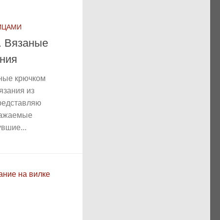
ИЦАМИ
. Вязаные
ния
аные крючком
язания из
редставляю
важаемые
вшие...