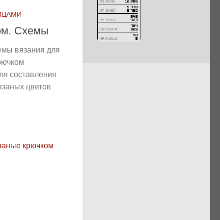
ИЦАМИ
ом. Схемы
емы вязания для
рючком
ля составления
язаных цветов