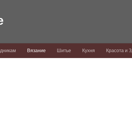
здникам
Вязание
Шитье
Кухня
Красота и 