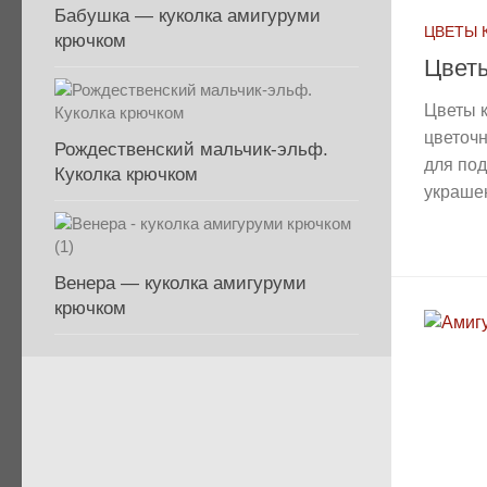
Бабушка — куколка амигуруми
ЦВЕТЫ 
крючком
Цвет
Цветы 
цветоч
Рождественский мальчик-эльф.
для под
Куколка крючком
украшен
Венера — куколка амигуруми
крючком