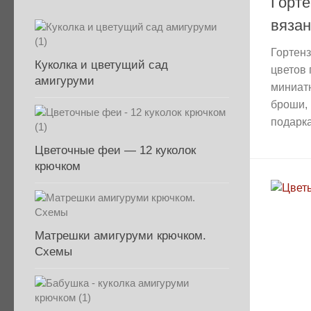
Горте
вяза
Гортен
Куколка и цветущий сад
цветов 
амигуруми
миниатю
броши, 
подарка,
Цветочные феи — 12 куколок
крючком
Матрешки амигуруми крючком.
Схемы