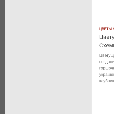
ЦВЕТЫ 
Цвету
Схем
Цветущ
создани
горшочк
украше
клубника