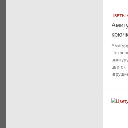
ЦВЕТЫ 
Амиг
крюч
Амигур
Поклон
амигур
цветок,
игрушке