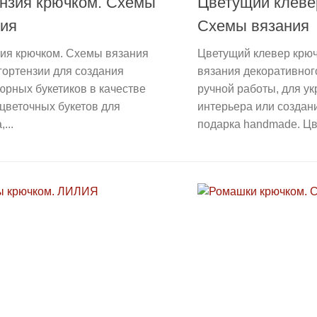
нзия крючком. Схемы
Цветущий клеве
ния
Схемы вязания
зия крючком. Схемы вязания
Цветущий клевер крю
гортензии для создания
вязания декоративног
рных букетиков в качестве
ручной работы, для у
цветочных букетов для
интерьера или создан
...
подарка handmade. Цв