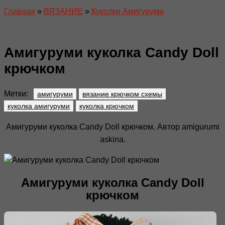
Главная
»
ВЯЗАНИЕ
»
Куколки Амигуруми
Амигуруми куколка Candy Doll
крючком
Метки:
амигуруми
вязание крючком схемы
куколка амигуруми
куколка крючком
Амигуруми куколка Candy Doll крючком. Автор amigurumi
askina.
Амигуруми куколка Candy Doll
крючком