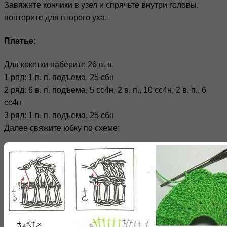
Завяжите кончики в узел и спрячьте внутри головы.
повторите для второго уха.
Платье:
Для кокетки наберите 26 в. п.
1 ряд: 1 в. п. подъема, 25 сбн
2 ряд: 6 в. п. подъема, 5 сс4н, 2 в. п., 10 сс4н, 2 в. п., 6
сс4н
3 ряд: 1 в. п. подъема, 25 сбн
Далее свяжите юбку по схеме: