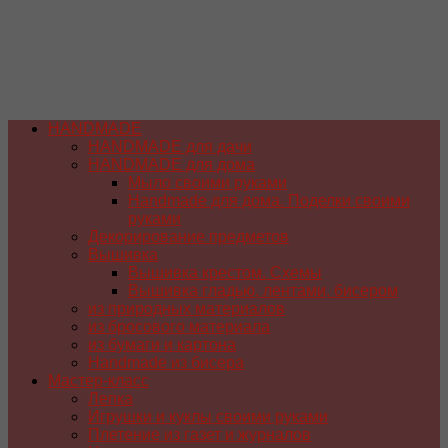
HANDMADE
HANDMADE для дачи
HANDMADE для дома
Мыло своими руками
Handmade для дома. Поделки своими
руками
Декорирование предметов
Вышивка
Вышивка крестом. Схемы
Вышивка гладью, лентами, бисером
из природных материалов
из бросового материала
из бумаги и картона
Handmade из бисера
Мастер-класс
Лепка
Игрушки и куклы своими руками
Плетение из газет и журналов