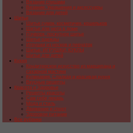
Вязание спицами
Вязание. Украшения и аксессуары
Вязание для детей
Шитье
Шитье сумок, косметичек, кошельков
Шитье для уюта в доме
Пэчворк, лоскутное шитье
Шитье одежды
Игрушки из носков и перчаток
Шитье. ИГРУШКИ, КУКЛЫ
Шитье для детей
Кухня
Кондитерское искусство из марципана и
сахарной мастики
Кулинария. Сладкая и красивая кухня
Вкусные рецепты
Красота и Здоровье
Рецепты красоты
Сам себе лекарь
Мода и стиль
Движение и спорт
Здоровое питание
Все рубрики