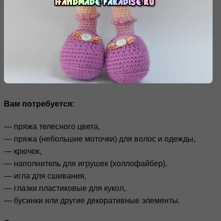
Вам потребуется:
— пряжа телесного цвета,
— пряжа (небольшие моточки) для волос и одежды,
— крючок,
— наполнитель для игрушек (холлофайбер),
— игла для сшивания,
— глазки пластиковые для кукол,
— бусинки или другие декоративные элементы.