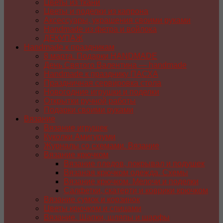
Цветы из ткани
Цветы и поделки из капрона
Аксессуары, украшения своими руками
Handmade из фетра и войлока
ДЕКУПАЖ
Handmade к праздникам
8 марта. Подарки HANDMADE
День Святого Валентина — handmade
Handmade к празднику ПАСХA
Праздничная сервировка стола
Новогодние игрушки и поделки
Открытки ручной работы
Подарки своими руками
Вязание
Вязание игрушек
Куколки Амигуруми
Журналы со схемами. Вязание
Вязание крючком
Вязание пледов, покрывал и подушек
Вязаная крючком одежда. Схемы
Вязание крючком. Мелочи и поделки
Салфетки, скатерти и коврики крючком
Вязание сумок и корзинок
Цветы крючком и спицами
Вязание. Шапки, шляпы и шарфы