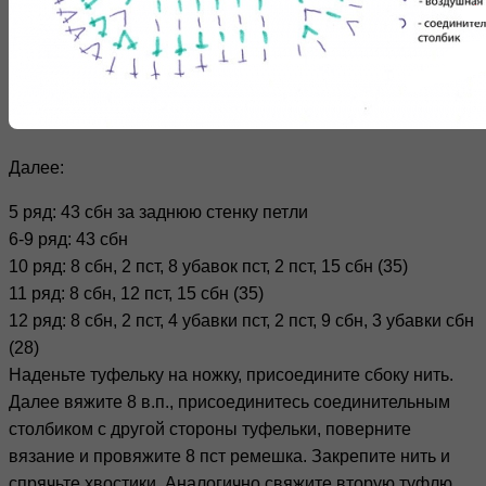
Далее:
5 ряд: 43 сбн за заднюю стенку петли
6-9 ряд: 43 сбн
10 ряд: 8 сбн, 2 пст, 8 убавок пст, 2 пст, 15 сбн (35)
11 ряд: 8 сбн, 12 пст, 15 сбн (35)
12 ряд: 8 сбн, 2 пст, 4 убавки пст, 2 пст, 9 сбн, 3 убавки сбн
(28)
Наденьте туфельку на ножку, присоедините сбоку нить.
Далее вяжите 8 в.п., присоединитесь соединительным
столбиком с другой стороны туфельки, поверните
вязание и провяжите 8 пст ремешка. Закрепите нить и
спрячьте хвостики. Аналогично свяжите вторую туфлю.