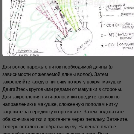
Для волос нарежьте ниток необходимой длины (в
зависимости от желаемой длины волос). Затем
закрепляйте каждую ниточку по кругу вокруг макушки.
Двигайтесь круговыми рядами от макушки в стороны.
Для закрепления нити-волосинки введите крючок по
направлению к макушке, сложенную пополам нитку
зацепите за серединку и протяните. Затем подхватите
оба кончика нитки и протяните через петельку. Затяните.
Теперь осталось «собрать» куклу. Наденьте платье,