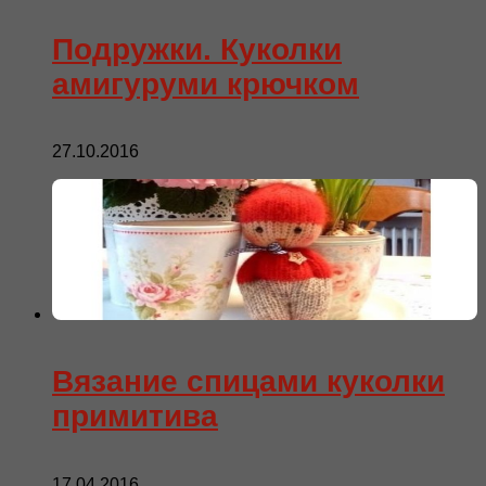
Подружки. Куколки
амигуруми крючком
27.10.2016
Вязание спицами куколки
примитива
17.04.2016