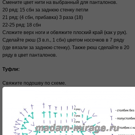
Смените цвет нити на выбранный для панталонов.
20 ряд: 15 сбн за заднюю стенку петли
21 ряд: (4 сбн, прибавка) 3 раза (18)
22-25 ряд: 18 сбн
Сложите верх ноги и обвяжите плоский край (как у рук).
Сделайте рюш (3 в.п., 1 сбн) цветом носочков в 7 ряду
(где вязали за заднюю стенку). Также рюш сделайте в 20
ряду в цвет панталонов.
Туфли:
Свяжите подошву по схеме.