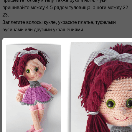
пришейте голову к телу, также руки и ноги. Руки
пришивайте между 4-5 рядом туловища, а ноги между 22-
23.
Заплетите волосы кукле, украсьте платье, туфельки
бусинами или другими украшениями.