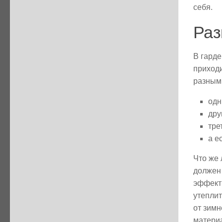
себя.
Раз
В гарде
приходи
разным
одн
дру
тре
а е
Что же
должен 
эффектн
утеплит
от зим
материа