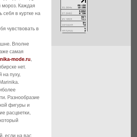
й мороз. Каждая
 себя в куртке на
бя чувствовать в
ишне. Вполне
даже самая
nika-mode.ru
,
бирске нет.
 на пуху,
arinika.
аиболее
ти. Разнообразие
кой фигуры и
ие расцветки,
 который
, если на вас