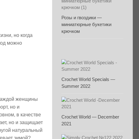
Розы и гвоздики —
миниатюрные букетики
крючком
зни, но когда
лод можно
Crochet World Specials —
Summer 2022
 каждой женщины
рт, но и
овном, в качестве
Crochet World — December
ает, но и защищает
2021
ругой натуральный
ревает зимой?