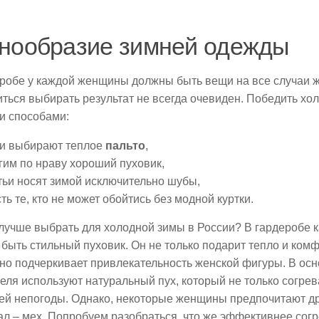
нообразие зимней одежды
робе у каждой женщины должны быть вещи на все случаи жи
ться выбирать результат не всегда очевиден. Победить хо
и способами:
и выбирают теплое
пальто
,
гим по нраву хороший пуховик,
тьи носят зимой исключительно шубы,
сть те, кто не может обойтись без модной куртки.
 лучше выбрать для холодной зимы в России? В гардеробе
быть стильный пуховик. Он не только подарит тепло и комфо
о подчеркивает привлекательность женской фигуры. В осн
еля используют натуральный пух, который не только согрев
ней непогоды. Однако, некоторые женщины предпочитают д
л – мех. Попробуем разобраться, что же эффективнее сог