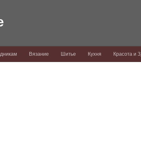
здникам
Вязание
Шитье
Кухня
Красота и 