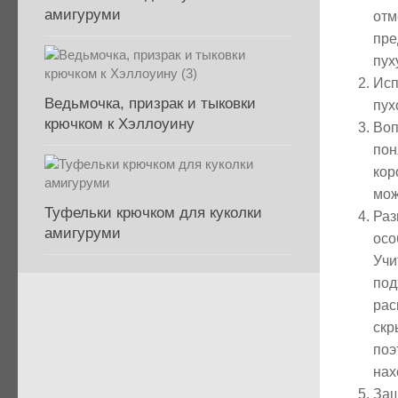
амигуруми
отм
пре
пух
Исп
Ведьмочка, призрак и тыковки
пух
крючком к Хэллоуину
Воп
пон
кор
мож
Туфельки крючком для куколки
Раз
амигуруми
осо
Учи
под
рас
скр
поэ
нах
Защ