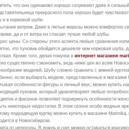
етить, что они одинаково хорошо согревают даже в сильны
дставительница прекрасного пола хорошо будет чувствовать
у и в норковой шубе.
ытание ветром. Даже в лютые морозы можно комфортно се
овике, да и от ветра он спасает лучше любой шубы.
рос цены. Со стороны этого аспекта любые сравнения изл
ятно, что пуховик обойдется дешевле чем норковая шуба, 
откая. Кроме того, делая покупки в
интернет магазине mari
но существенно сэкономить, ведь ниже цен во всем Новоси
нообразие моделей. Шубу сложно сравнить с зимней курткой
бенно, если выбирать модели, представленные в магазине M
тывая особенности фигуры и личный вкус, можно купить н
ходящий пуховик, который удовлетворяет любые потребнос
цветок и фасонов позволяет подчеркнуть особенности женс
ыть некоторые недостатки. В этом сезоне особо модные ярк
тому подходящую куртку можно купить в магазине Marinika,
одится в Новосибирске.
ита от непогоды. В дождь и снег можно оставаться красивой