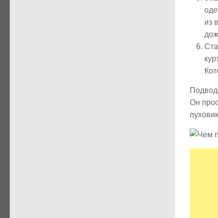
оде
из 
дож
Ста
кур
Кот
Подводя
Он прос
пухови