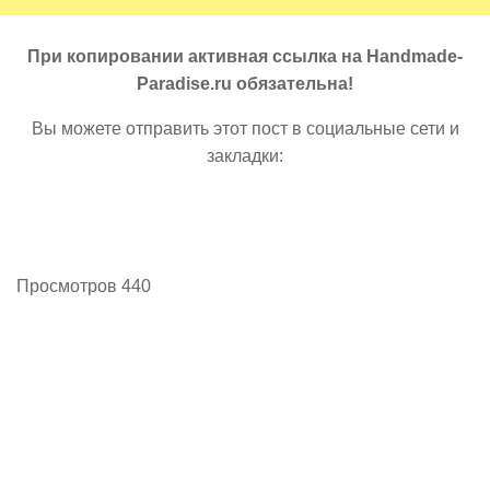
При копировании активная ссылка на Handmade-
Paradise.ru обязательна!
Вы можете отправить этот пост в социальные сети и
закладки:
Просмотров 440