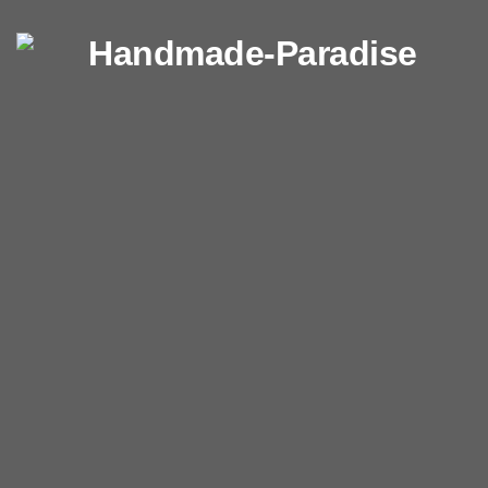
Перейти к содержимому