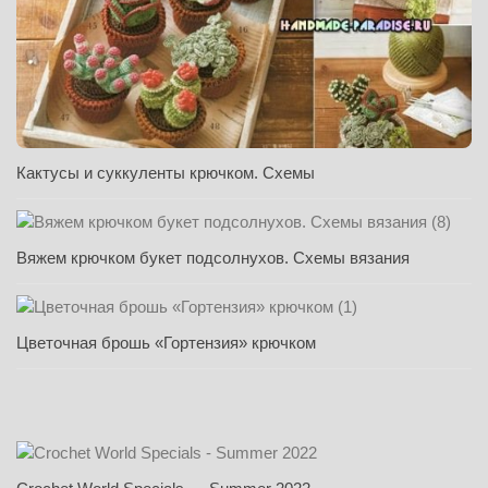
Кактусы и суккуленты крючком. Схемы
Вяжем крючком букет подсолнухов. Схемы вязания
Цветочная брошь «Гортензия» крючком