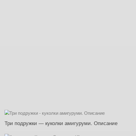
Три подружки — куколки амигуруми. Описание