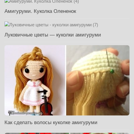
Амигуруми. Куколка Олененок
Луковичные цветы — куколки амигуруми
Как сделать волосы куколке амигуруми