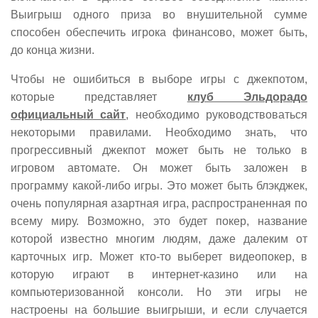
Выигрыш одного приза во внушительной сумме
способен обеспечить игрока финансово, может быть,
до конца жизни.
Чтобы не ошибиться в выборе игры с джекпотом,
которые представляет
клуб Эльдорадо
официальный сайт
, необходимо руководствоваться
некоторыми правилами. Необходимо знать, что
прогрессивный джекпот может быть не только в
игровом автомате. Он может быть заложен в
программу какой-либо игры. Это может быть блэкджек,
очень популярная азартная игра, распространенная по
всему миру. Возможно, это будет покер, название
которой известно многим людям, даже далеким от
карточных игр. Может кто-то выберет видеопокер, в
которую играют в интернет-казино или на
компьютеризованной консоли. Но эти игры не
настроены на большие выигрыши, и если случается