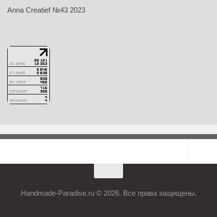
Anna Creatief №43 2023
Handmade-Paradise.ru © 2026. Все права защищены.