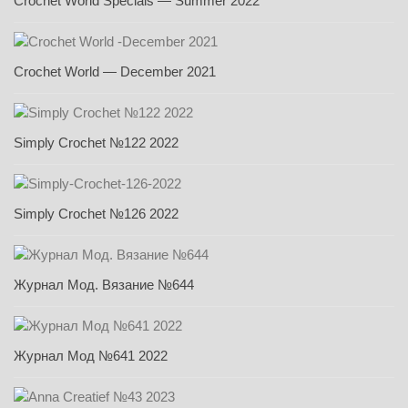
Crochet World Specials — Summer 2022
Crochet World — December 2021
Simply Crochet №122 2022
Simply Crochet №126 2022
Журнал Мод. Вязание №644
Журнал Мод №641 2022