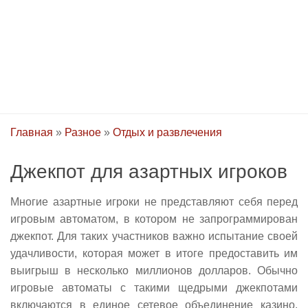
Главная
»
Разное
»
Отдых и развлечения
Джекпот для азартных игроков
Многие азартные игроки не представляют себя перед
игровым автоматом, в котором не запрограммирован
джекпот. Для таких участников важно испытание своей
удачливости, которая может в итоге предоставить им
выигрыш в несколько миллионов долларов. Обычно
игровые автоматы с такими щедрыми джекпотами
включаются в единое сетевое объединение казино.