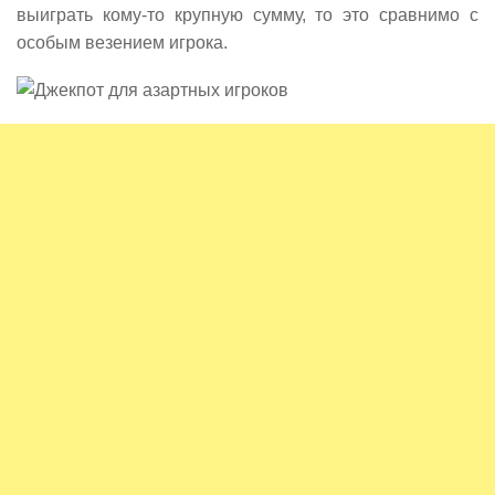
выиграть кому-то крупную сумму, то это сравнимо с
особым везением игрока.