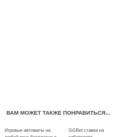
ВАМ МОЖЕТ ТАКЖЕ ПОНРАВИТЬСЯ...
Игровые автоматы на
GGBet ставки на
любой вкус бесплатно и
киберспорт