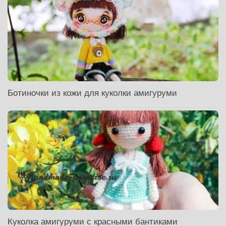
Ботиночки из кожи для куколки амигуруми
Куколка амигуруми с красными бантиками