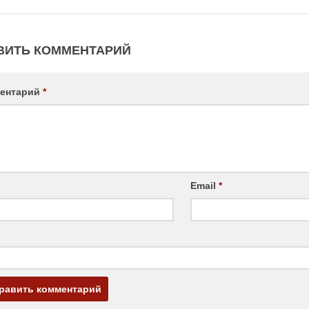
ВИТЬ КОММЕНТАРИЙ
ентарий
*
Email
*