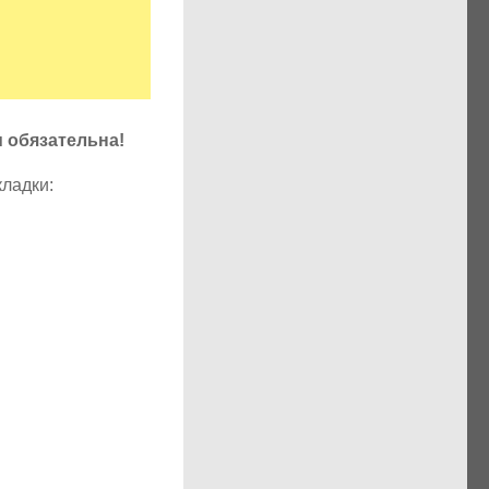
u обязательна!
кладки: