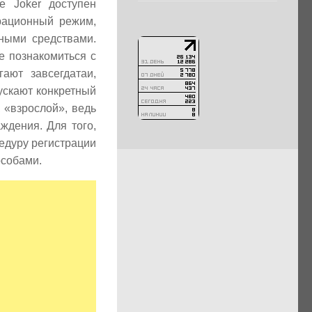
e Joker доступен
трационный режим,
жными средствами.
е познакомиться с
ают завсегдатаи,
ускают конкретный
 «взрослой», ведь
ждения. Для того,
едуру регистрации
особами.