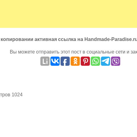
 копировании активная ссылка на Handmade-Paradise.r
Вы можете отправить этот пост в социальные сети и за
тров 1024