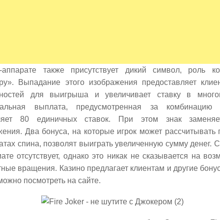
-аппарате также присутствует дикий символ, роль ко
ру». Выпадание этого изображения предоставляет кли
ностей для выигрыша и увеличивает ставку в многок
альная выплата, предусмотренная за комбинацию 
ляет 80 единичных ставок. При этом знак заменя
жения. Два бонуса, на которые игрок может рассчитывать
атах спина, позволят выиграть увеличенную сумму денег. 
ате отсутствует, однако это никак не сказывается на воз
ные вращения. Казино предлагает клиентам и другие бонус
можно посмотреть на сайте.