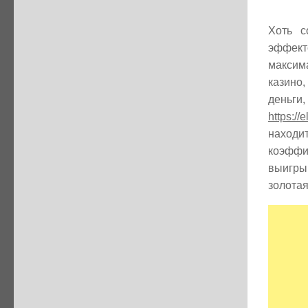
Хоть с
эффект
максим
казино,
деньги
https://
находит
коэффи
выигры
золотая