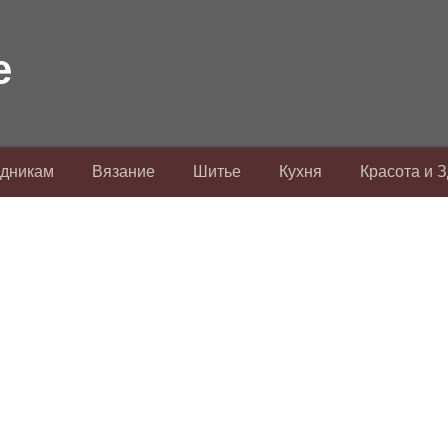
здникам
Вязание
Шитье
Кухня
Красота и 