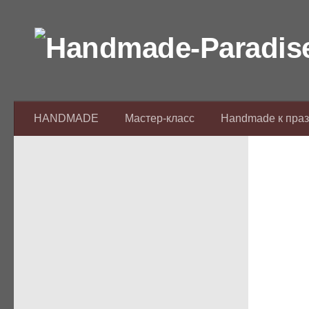
Перейти к содержимому
HANDMADE
Мастер-класс
Handmade к пра