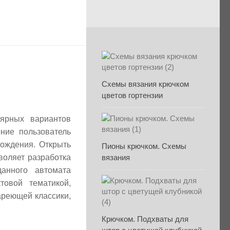
Схемы вязания крючком
цветов гортензии
ярных вариантов
ение пользователь
вождения. Открыть
Пионы крючком. Схемы
воляет разработка
вязания
данного автомата
товой тематикой,
ареющей классики,
Крючком. Подхваты для