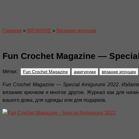
Главная
»
ВЯЗАНИЕ
»
Вязание игрушек
Fun Crochet Magazine — Specia
Метки:
Fun Crochet Magazine
амигуруми
вязание игрушек
Fun Crochet Magazine — Special Amigurumi 2022. Издател
вязанию крючком и многое другое. Журнал как для начи
вашего дома, для одежды или для подарков.