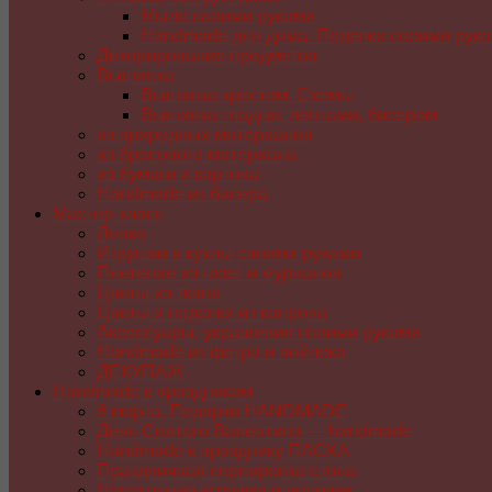
Мыло своими руками
Handmade для дома. Поделки своими рук
Декорирование предметов
Вышивка
Вышивка крестом. Схемы
Вышивка гладью, лентами, бисером
из природных материалов
из бросового материала
из бумаги и картона
Handmade из бисера
Мастер-класс
Лепка
Игрушки и куклы своими руками
Плетение из газет и журналов
Цветы из ткани
Цветы и поделки из капрона
Аксессуары, украшения своими руками
Handmade из фетра и войлока
ДЕКУПАЖ
Handmade к праздникам
8 марта. Подарки HANDMADE
День Святого Валентина — handmade
Handmade к празднику ПАСХA
Праздничная сервировка стола
Новогодние игрушки и поделки