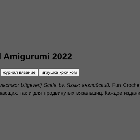
l Amigurumi 2022
журнал вязание
игрушка крючком
ьство: Uitgeverij Scala bv. Язык: английский.
Fun Croche
нающих, так и для продвинутых вязальщиц. Каждое издан