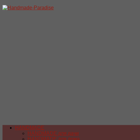
Перейти
к
содержимому
HANDMADE
HANDMADE для дачи
HANDMADE для дома