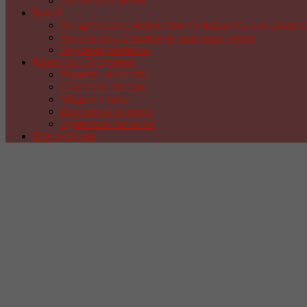
Шитье для детей
Кухня
Кондитерское искусство из марципана и сахарн
Кулинария. Сладкая и красивая кухня
Вкусные рецепты
Красота и Здоровье
Рецепты красоты
Сам себе лекарь
Мода и стиль
Движение и спорт
Здоровое питание
Все рубрики