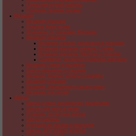
Открытки ручной работы
Подарки своими руками
Вязание
Вязание игрушек
Куколки Амигуруми
Журналы со схемами. Вязание
Вязание крючком
Вязание пледов, покрывал и подушек
Вязаная крючком одежда. Схемы
Вязание крючком. Мелочи и поделки
Салфетки, скатерти и коврики крючком
Вязание сумок и корзинок
Цветы крючком и спицами
Вязание. Шапки, шляпы и шарфы
Вязание спицами
Вязание. Украшения и аксессуары
Вязание для детей
Шитье
Шитье сумок, косметичек, кошельков
Шитье для уюта в доме
Пэчворк, лоскутное шитье
Шитье одежды
Игрушки из носков и перчаток
Шитье. ИГРУШКИ, КУКЛЫ