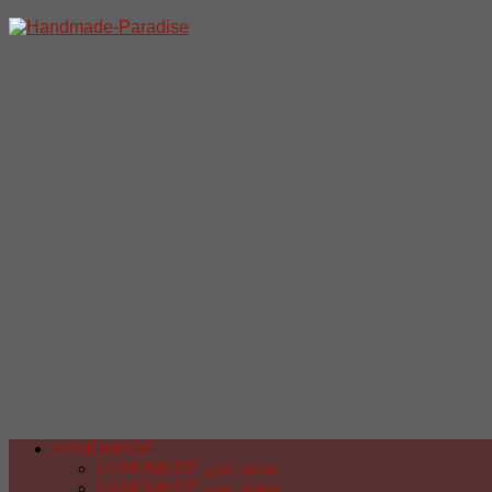
Перейти
к
содержимому
HANDMADE
HANDMADE для дачи
HANDMADE для дома