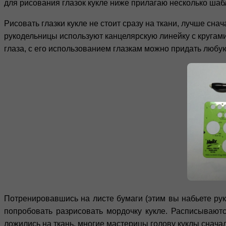
для рисования глазок кукле ниже прилагаю несколько ша
Рисовать глазки кукле не стоит сразу на ткани, лучше сн
рукодельницы используют канцелярскую линейку с кругами 
глаза, с его использованием глазкам можно придать любу
Потренировавшись на листе бумаги (этим вы набьете ру
попробовать разрисовать мордочку кукле. Расписываютс
ложились на ткань, многие мастерицы голову куклы снача