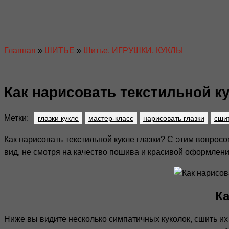
Главная
»
ШИТЬЕ
»
Шитье. ИГРУШКИ, КУКЛЫ
Как нарисовать текстильной ку
Метки:
глазки кукле
мастер-класс
нарисовать глазки
сшит
Как нарисовать текстильной кукле глазки? С этим вопросо
вид, не смотря на качество пошива и красивой оформлени
Ка
Ниже вы видите несколько симпатичных куколок, сшить и