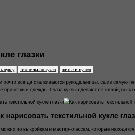
кле глазки
ь куклу
текстильная кукла
шитье игрушек
м почти всегда сталкиваются рукодельницы, сшив самую пер
е прически и одежды. Глаза куклы сделают ее живой, выраз
к нарисовать текстильной кукле гла
х можно по выкройкам и мастер-классам, которые находятс