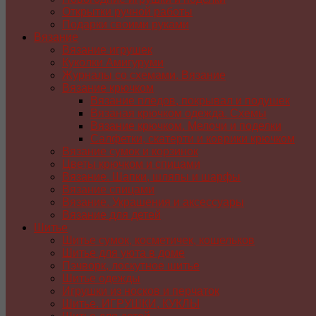
Открытки ручной работы
Подарки своими руками
Вязание
Вязание игрушек
Куколки Амигуруми
Журналы со схемами. Вязание
Вязание крючком
Вязание пледов, покрывал и подушек
Вязаная крючком одежда. Схемы
Вязание крючком. Мелочи и поделки
Салфетки, скатерти и коврики крючком
Вязание сумок и корзинок
Цветы крючком и спицами
Вязание. Шапки, шляпы и шарфы
Вязание спицами
Вязание. Украшения и аксессуары
Вязание для детей
Шитье
Шитье сумок, косметичек, кошельков
Шитье для уюта в доме
Пэчворк, лоскутное шитье
Шитье одежды
Игрушки из носков и перчаток
Шитье. ИГРУШКИ, КУКЛЫ