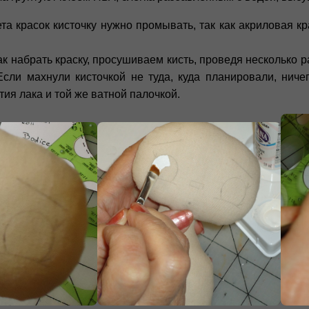
та красок кисточку нужно промывать, так как акриловая кр
как набрать краску, просушиваем кисть, проведя несколько р
 Если махнули кисточкой не туда, куда планировали, нич
ия лака и той же ватной палочкой.