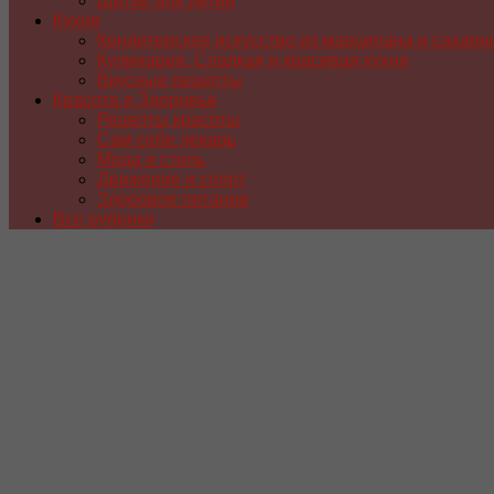
Шитье для детей
Кухня
Кондитерское искусство из марципана и сахарн
Кулинария. Сладкая и красивая кухня
Вкусные рецепты
Красота и Здоровье
Рецепты красоты
Сам себе лекарь
Мода и стиль
Движение и спорт
Здоровое питание
Все рубрики