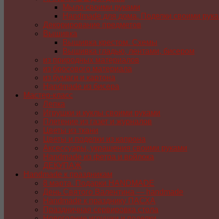
Мыло своими руками
Handmade для дома. Поделки своими рук
Декорирование предметов
Вышивка
Вышивка крестом. Схемы
Вышивка гладью, лентами, бисером
из природных материалов
из бросового материала
из бумаги и картона
Handmade из бисера
Мастер-класс
Лепка
Игрушки и куклы своими руками
Плетение из газет и журналов
Цветы из ткани
Цветы и поделки из капрона
Аксессуары, украшения своими руками
Handmade из фетра и войлока
ДЕКУПАЖ
Handmade к праздникам
8 марта. Подарки HANDMADE
День Святого Валентина — handmade
Handmade к празднику ПАСХA
Праздничная сервировка стола
Новогодние игрушки и поделки