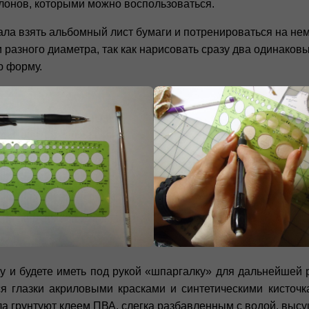
блонов, которыми можно воспользоваться.
ачала взять альбомный лист бумаги и потренироваться на н
разного диаметра, так как нарисовать сразу два одинаковы
ю форму.
ку и будете иметь под рукой «шпаргалку» для дальнейшей
я глазки акриловыми красками и синтетическими кисточка
ла грунтуют клеем ПВА, слегка разбавленным с водой, высу