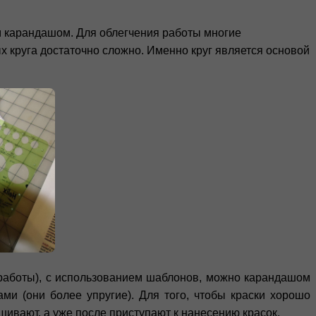
ем карандашом. Для облегчения работы многие
х круга достаточно сложно. Именно круг является основой
 работы), с использованием шаблонов, можно карандашом
ми (они более упругие). Для того, чтобы краски хорошо
шивают, а уже после приступают к нанесению красок.