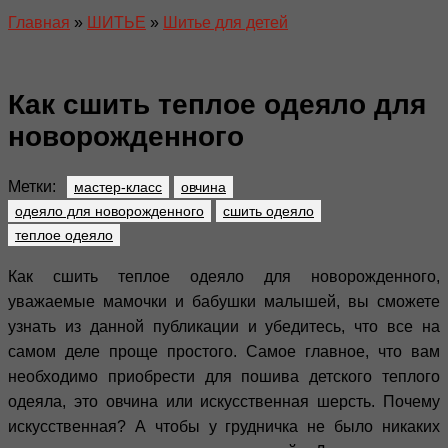
Главная
»
ШИТЬЕ
»
Шитье для детей
Как сшить теплое одеяло для
новорожденного
Метки:
мастер-класс
овчина
одеяло для новорожденного
сшить одеяло
теплое одеяло
Как сшить теплое одеяло для новорожденного,
уважаемые мамочки и бабушки малышей, вы сможете
узнать из данной публикации и убедитесь, что все на
самом деле проще простого. Самое главное, что вам
необходимо приобрести для пошива детского теплого
одеяла, это овчина или искусственная шерсть. Почему
искусственная? А чтобы у грудничка не было никаких