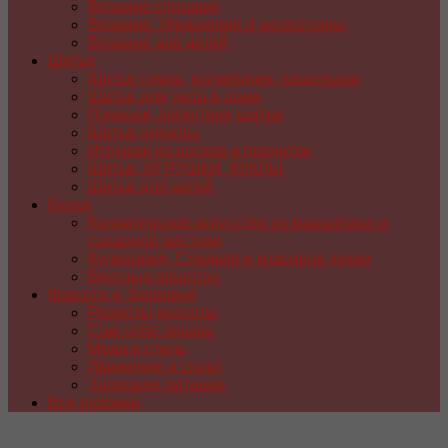
Вязание спицами
Вязание. Украшения и аксессуары
Вязание для детей
Шитье
Шитье сумок, косметичек, кошельков
Шитье для уюта в доме
Пэчворк, лоскутное шитье
Шитье одежды
Игрушки из носков и перчаток
Шитье. ИГРУШКИ, КУКЛЫ
Шитье для детей
Кухня
Кондитерское искусство из марципана и
сахарной мастики
Кулинария. Сладкая и красивая кухня
Вкусные рецепты
Красота и Здоровье
Рецепты красоты
Сам себе лекарь
Мода и стиль
Движение и спорт
Здоровое питание
Все рубрики