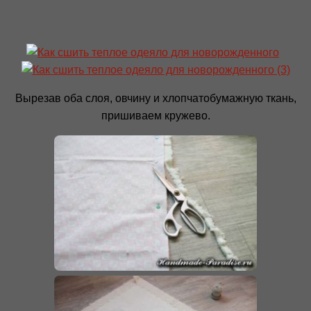
Вырезав оба слоя, овчину и хлопчатобумажную ткань,
пришиваем кружево.