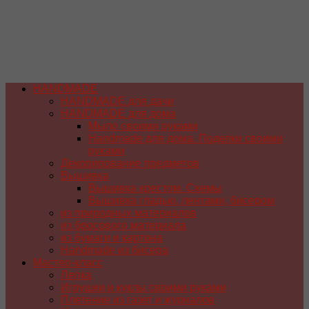
HANDMADE
HANDMADE для дачи
HANDMADE для дома
Мыло своими руками
Handmade для дома. Поделки своими
руками
Декорирование предметов
Вышивка
Вышивка крестом. Схемы
Вышивка гладью, лентами, бисером
из природных материалов
из бросового материала
из бумаги и картона
Handmade из бисера
Мастер-класс
Лепка
Игрушки и куклы своими руками
Плетение из газет и журналов