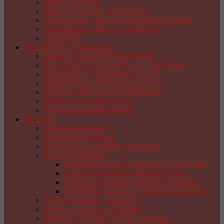
Цветы из ткани
Цветы и поделки из капрона
Аксессуары, украшения своими руками
Handmade из фетра и войлока
ДЕКУПАЖ
Handmade к праздникам
8 марта. Подарки HANDMADE
День Святого Валентина — handmade
Handmade к празднику ПАСХA
Праздничная сервировка стола
Новогодние игрушки и поделки
Открытки ручной работы
Подарки своими руками
Вязание
Вязание игрушек
Куколки Амигуруми
Журналы со схемами. Вязание
Вязание крючком
Вязание пледов, покрывал и подушек
Вязаная крючком одежда. Схемы
Вязание крючком. Мелочи и поделки
Салфетки, скатерти и коврики крючком
Вязание сумок и корзинок
Цветы крючком и спицами
Вязание. Шапки, шляпы и шарфы