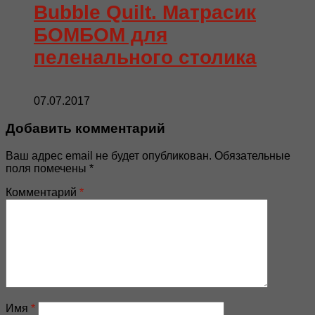
Bubble Quilt. Матрасик
БОМБОМ для
пеленального столика
07.07.2017
Добавить комментарий
Ваш адрес email не будет опубликован.
Обязательные
поля помечены
*
Комментарий
*
Имя
*