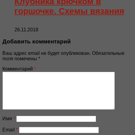
Клубника крючком в
горшочке. Схемы вязания
26.11.2018
Добавить комментарий
Ваш адрес email не будет опубликован.
Обязательные
поля помечены
*
Комментарий
*
Имя
*
Email
*