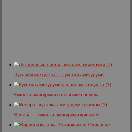
Луковичные цветы — куколки амигуруми
Куколка амигуруми в шапочке совушка
Венера — куколка амигуруми крючком