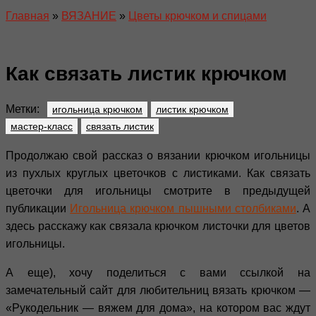
Главная
»
ВЯЗАНИЕ
»
Цветы крючком и спицами
Как связать листик крючком
Метки:
игольница крючком
листик крючком
мастер-класс
связать листик
Продолжаю свой рассказ о вязании крючком игольницы
из пухлых круглых цветочков с листиками. Как связать
цветочки для игольницы смотрите в предыдущей
публикации
Игольница крючком пышными столбиками
. А
здесь расскажу как связала крючком листочки для цветов
игольницы.
А еще), хочу поделиться с вами ссылкой на
замечательный сайт для любительниц вязать крючком —
«Рукодельник — вяжем для дома», на котором вас ждут