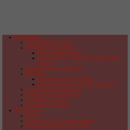
HANDMADE
HANDMADE для дачи
HANDMADE для дома
Мыло своими руками
Handmade для дома. Поделки своими
руками
Декорирование предметов
Вышивка
Вышивка крестом. Схемы
Вышивка гладью, лентами, бисером
из природных материалов
из бросового материала
из бумаги и картона
Handmade из бисера
Мастер-класс
Лепка
Игрушки и куклы своими руками
Плетение из газет и журналов