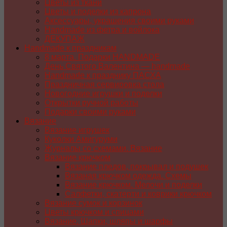
Цветы из ткани
Цветы и поделки из капрона
Аксессуары, украшения своими руками
Handmade из фетра и войлока
ДЕКУПАЖ
Handmade к праздникам
8 марта. Подарки HANDMADE
День Святого Валентина — handmade
Handmade к празднику ПАСХA
Праздничная сервировка стола
Новогодние игрушки и поделки
Открытки ручной работы
Подарки своими руками
Вязание
Вязание игрушек
Куколки Амигуруми
Журналы со схемами. Вязание
Вязание крючком
Вязание пледов, покрывал и подушек
Вязаная крючком одежда. Схемы
Вязание крючком. Мелочи и поделки
Салфетки, скатерти и коврики крючком
Вязание сумок и корзинок
Цветы крючком и спицами
Вязание. Шапки, шляпы и шарфы