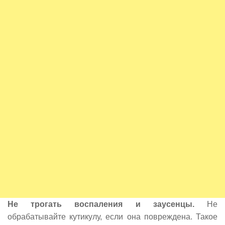
Не трогать воспаления и заусенцы.
Не
обрабатывайте кутикулу, если она повреждена. Такое