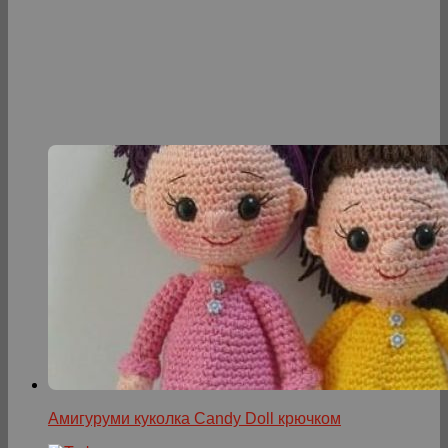
Амигуруми куколка Candy Doll крючком