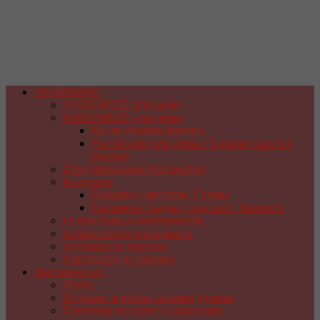
HANDMADE
HANDMADE для дачи
HANDMADE для дома
Мыло своими руками
Handmade для дома. Поделки своими
руками
Декорирование предметов
Вышивка
Вышивка крестом. Схемы
Вышивка гладью, лентами, бисером
из природных материалов
из бросового материала
из бумаги и картона
Handmade из бисера
Мастер-класс
Лепка
Игрушки и куклы своими руками
Плетение из газет и журналов