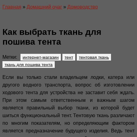
Главная
»
Домашний очаг
»
Домоводство
Как выбрать ткань для
пошива тента
Метки:
интернет-магазин
тент
тентовая ткань
ткань для пошива тента
Если вы только стали владельцем лодки, катера или
другого водного транспорта, вопрос об изготовлении
ходового тента для устройства не заставит себя ждать.
При этом самым ответственным и важным шагом
является правильный выбор ткани, из которой будет
шиться функциональный тент. Тентовую ткань различают
по многим показателям, но определяющим фактором
является предназначение будущего изделия. Ведь тент