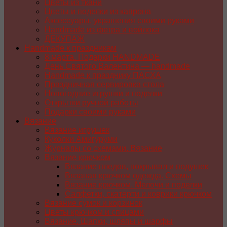
Цветы из ткани
Цветы и поделки из капрона
Аксессуары, украшения своими руками
Handmade из фетра и войлока
ДЕКУПАЖ
Handmade к праздникам
8 марта. Подарки HANDMADE
День Святого Валентина — handmade
Handmade к празднику ПАСХA
Праздничная сервировка стола
Новогодние игрушки и поделки
Открытки ручной работы
Подарки своими руками
Вязание
Вязание игрушек
Куколки Амигуруми
Журналы со схемами. Вязание
Вязание крючком
Вязание пледов, покрывал и подушек
Вязаная крючком одежда. Схемы
Вязание крючком. Мелочи и поделки
Салфетки, скатерти и коврики крючком
Вязание сумок и корзинок
Цветы крючком и спицами
Вязание. Шапки, шляпы и шарфы