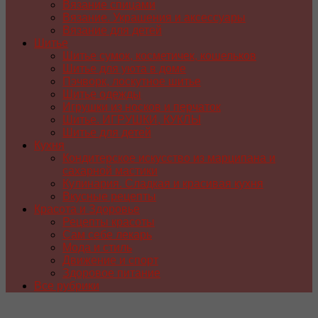
Вязание спицами
Вязание. Украшения и аксессуары
Вязание для детей
Шитье
Шитье сумок, косметичек, кошельков
Шитье для уюта в доме
Пэчворк, лоскутное шитье
Шитье одежды
Игрушки из носков и перчаток
Шитье. ИГРУШКИ, КУКЛЫ
Шитье для детей
Кухня
Кондитерское искусство из марципана и
сахарной мастики
Кулинария. Сладкая и красивая кухня
Вкусные рецепты
Красота и Здоровье
Рецепты красоты
Сам себе лекарь
Мода и стиль
Движение и спорт
Здоровое питание
Все рубрики