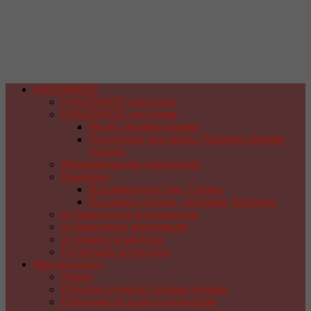
HANDMADE
HANDMADE для дачи
HANDMADE для дома
Мыло своими руками
Handmade для дома. Поделки своими
руками
Декорирование предметов
Вышивка
Вышивка крестом. Схемы
Вышивка гладью, лентами, бисером
из природных материалов
из бросового материала
из бумаги и картона
Handmade из бисера
Мастер-класс
Лепка
Игрушки и куклы своими руками
Плетение из газет и журналов