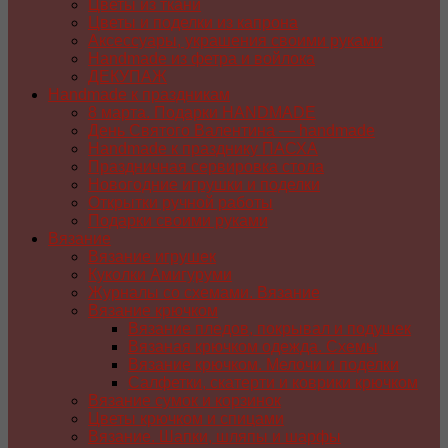
Цветы из ткани
Цветы и поделки из капрона
Аксессуары, украшения своими руками
Handmade из фетра и войлока
ДЕКУПАЖ
Handmade к праздникам
8 марта. Подарки HANDMADE
День Святого Валентина — handmade
Handmade к празднику ПАСХA
Праздничная сервировка стола
Новогодние игрушки и поделки
Открытки ручной работы
Подарки своими руками
Вязание
Вязание игрушек
Куколки Амигуруми
Журналы со схемами. Вязание
Вязание крючком
Вязание пледов, покрывал и подушек
Вязаная крючком одежда. Схемы
Вязание крючком. Мелочи и поделки
Салфетки, скатерти и коврики крючком
Вязание сумок и корзинок
Цветы крючком и спицами
Вязание. Шапки, шляпы и шарфы