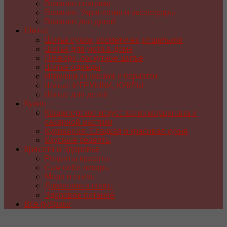
Вязание спицами
Вязание. Украшения и аксессуары
Вязание для детей
Шитье
Шитье сумок, косметичек, кошельков
Шитье для уюта в доме
Пэчворк, лоскутное шитье
Шитье одежды
Игрушки из носков и перчаток
Шитье. ИГРУШКИ, КУКЛЫ
Шитье для детей
Кухня
Кондитерское искусство из марципана и
сахарной мастики
Кулинария. Сладкая и красивая кухня
Вкусные рецепты
Красота и Здоровье
Рецепты красоты
Сам себе лекарь
Мода и стиль
Движение и спорт
Здоровое питание
Все рубрики