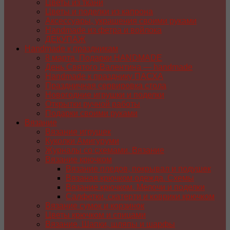
Цветы из ткани
Цветы и поделки из капрона
Аксессуары, украшения своими руками
Handmade из фетра и войлока
ДЕКУПАЖ
Handmade к праздникам
8 марта. Подарки HANDMADE
День Святого Валентина — handmade
Handmade к празднику ПАСХA
Праздничная сервировка стола
Новогодние игрушки и поделки
Открытки ручной работы
Подарки своими руками
Вязание
Вязание игрушек
Куколки Амигуруми
Журналы со схемами. Вязание
Вязание крючком
Вязание пледов, покрывал и подушек
Вязаная крючком одежда. Схемы
Вязание крючком. Мелочи и поделки
Салфетки, скатерти и коврики крючком
Вязание сумок и корзинок
Цветы крючком и спицами
Вязание. Шапки, шляпы и шарфы