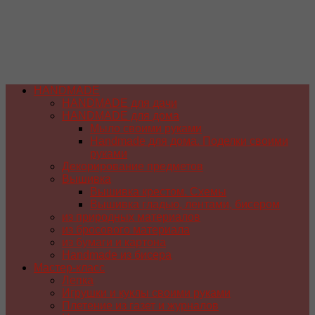
HANDMADE
HANDMADE для дачи
HANDMADE для дома
Мыло своими руками
Handmade для дома. Поделки своими
руками
Декорирование предметов
Вышивка
Вышивка крестом. Схемы
Вышивка гладью, лентами, бисером
из природных материалов
из бросового материала
из бумаги и картона
Handmade из бисера
Мастер-класс
Лепка
Игрушки и куклы своими руками
Плетение из газет и журналов