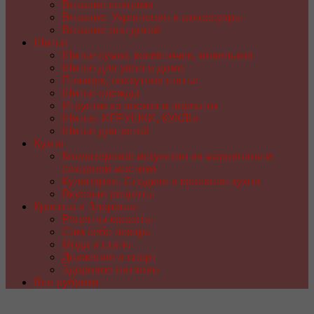
Вязание спицами
Вязание. Украшения и аксессуары
Вязание для детей
Шитье
Шитье сумок, косметичек, кошельков
Шитье для уюта в доме
Пэчворк, лоскутное шитье
Шитье одежды
Игрушки из носков и перчаток
Шитье. ИГРУШКИ, КУКЛЫ
Шитье для детей
Кухня
Кондитерское искусство из марципана и
сахарной мастики
Кулинария. Сладкая и красивая кухня
Вкусные рецепты
Красота и Здоровье
Рецепты красоты
Сам себе лекарь
Мода и стиль
Движение и спорт
Здоровое питание
Все рубрики