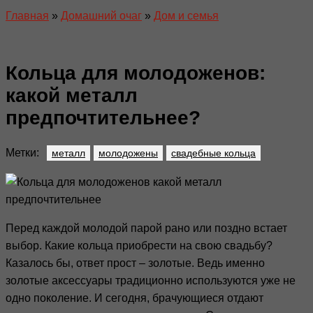
Главная
»
Домашний очаг
»
Дом и семья
Кольца для молодоженов:
какой металл
предпочтительнее?
Метки:
металл
молодожены
свадебные кольца
Перед каждой молодой парой рано или поздно встает
выбор. Какие кольца приобрести на свою свадьбу?
Казалось бы, ответ прост – золотые. Ведь именно
золотые аксессуары традиционно используются уже не
одно поколение. И сегодня, брачующиеся отдают