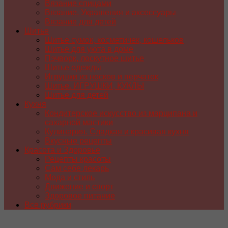
Вязание спицами
Вязание. Украшения и аксессуары
Вязание для детей
Шитье
Шитье сумок, косметичек, кошельков
Шитье для уюта в доме
Пэчворк, лоскутное шитье
Шитье одежды
Игрушки из носков и перчаток
Шитье. ИГРУШКИ, КУКЛЫ
Шитье для детей
Кухня
Кондитерское искусство из марципана и
сахарной мастики
Кулинария. Сладкая и красивая кухня
Вкусные рецепты
Красота и Здоровье
Рецепты красоты
Сам себе лекарь
Мода и стиль
Движение и спорт
Здоровое питание
Все рубрики