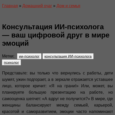
Главная
»
Домашний очаг
»
Дом и семья
Консультация ИИ-психолога
— ваш цифровой друг в мире
эмоций
Метки:
ии-психолог
консультация ИИ-психолога
психолог
Представьте: вы только что вернулись с работы, дети
шумят, ужин подгорает, а в зеркале отражается уставшее
лицо, которое кричит: «Я на грани!» Или, может, вы
планируете большую презентацию на работе, но
самооценка шепчет: «А вдруг не получится?» В мире, где
женщины балансируют между семьей, карьерой,
красотой и саморазвитием, эмоции часто напоминают