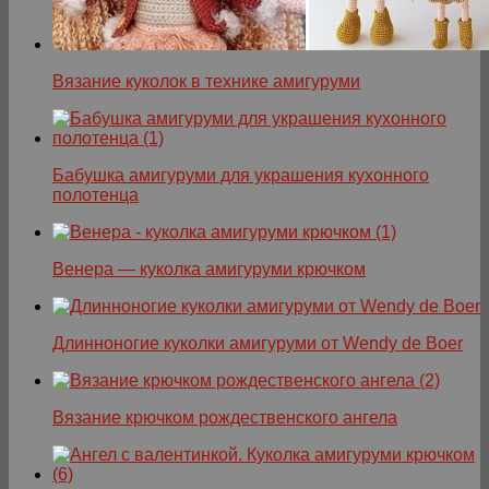
Вязание куколок в технике амигуруми
Бабушка амигуруми для украшения кухонного
полотенца
Венера — куколка амигуруми крючком
Длинноногие куколки амигуруми от Wendy de Boer
Вязание крючком рождественского ангела