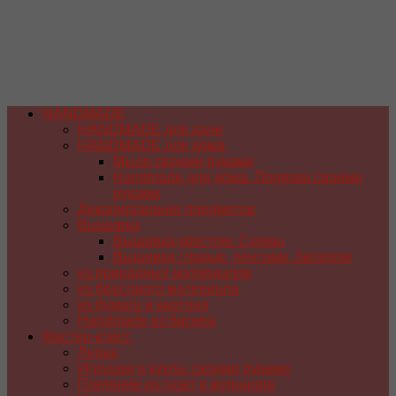
HANDMADE
HANDMADE для дачи
HANDMADE для дома
Мыло своими руками
Handmade для дома. Поделки своими
руками
Декорирование предметов
Вышивка
Вышивка крестом. Схемы
Вышивка гладью, лентами, бисером
из природных материалов
из бросового материала
из бумаги и картона
Handmade из бисера
Мастер-класс
Лепка
Игрушки и куклы своими руками
Плетение из газет и журналов