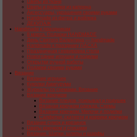
Цветы из ткани
Цветы и поделки из капрона
Аксессуары, украшения своими руками
Handmade из фетра и войлока
ДЕКУПАЖ
Handmade к праздникам
8 марта. Подарки HANDMADE
День Святого Валентина — handmade
Handmade к празднику ПАСХA
Праздничная сервировка стола
Новогодние игрушки и поделки
Открытки ручной работы
Подарки своими руками
Вязание
Вязание игрушек
Куколки Амигуруми
Журналы со схемами. Вязание
Вязание крючком
Вязание пледов, покрывал и подушек
Вязаная крючком одежда. Схемы
Вязание крючком. Мелочи и поделки
Салфетки, скатерти и коврики крючком
Вязание сумок и корзинок
Цветы крючком и спицами
Вязание. Шапки, шляпы и шарфы