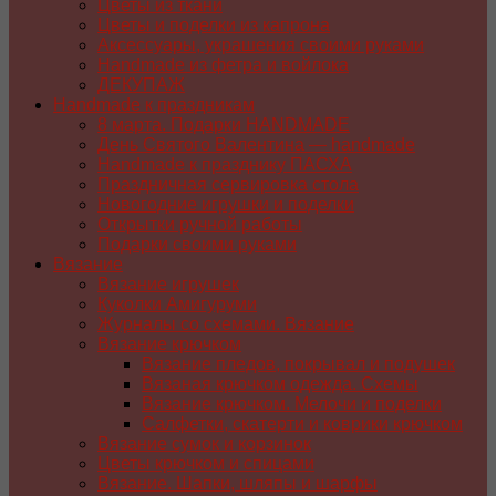
Цветы из ткани
Цветы и поделки из капрона
Аксессуары, украшения своими руками
Handmade из фетра и войлока
ДЕКУПАЖ
Handmade к праздникам
8 марта. Подарки HANDMADE
День Святого Валентина — handmade
Handmade к празднику ПАСХA
Праздничная сервировка стола
Новогодние игрушки и поделки
Открытки ручной работы
Подарки своими руками
Вязание
Вязание игрушек
Куколки Амигуруми
Журналы со схемами. Вязание
Вязание крючком
Вязание пледов, покрывал и подушек
Вязаная крючком одежда. Схемы
Вязание крючком. Мелочи и поделки
Салфетки, скатерти и коврики крючком
Вязание сумок и корзинок
Цветы крючком и спицами
Вязание. Шапки, шляпы и шарфы