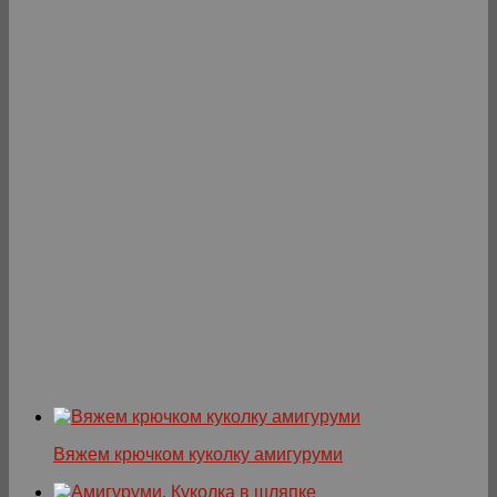
Вяжем крючком куколку амигуруми