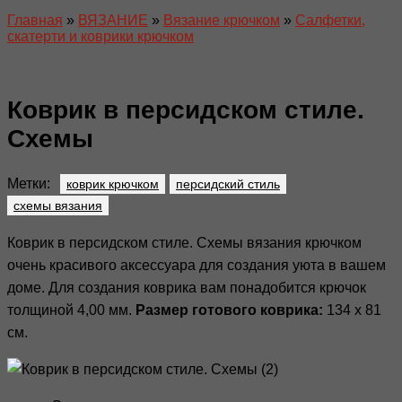
Главная
»
ВЯЗАНИЕ
»
Вязание крючком
»
Салфетки,
скатерти и коврики крючком
Коврик в персидском стиле.
Схемы
Метки:
коврик крючком
персидский стиль
схемы вязания
Коврик в персидском стиле. Схемы вязания крючком
очень красивого аксессуара для создания уюта в вашем
доме. Для создания коврика вам понадобится крючок
толщиной 4,00 мм.
Размер готового коврика:
134 x 81
см.