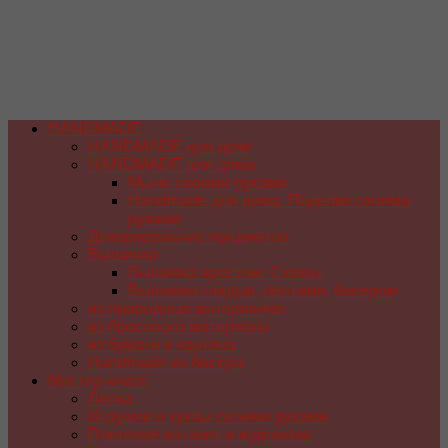
HANDMADE
HANDMADE для дачи
HANDMADE для дома
Мыло своими руками
Handmade для дома. Поделки своими
руками
Декорирование предметов
Вышивка
Вышивка крестом. Схемы
Вышивка гладью, лентами, бисером
из природных материалов
из бросового материала
из бумаги и картона
Handmade из бисера
Мастер-класс
Лепка
Игрушки и куклы своими руками
Плетение из газет и журналов