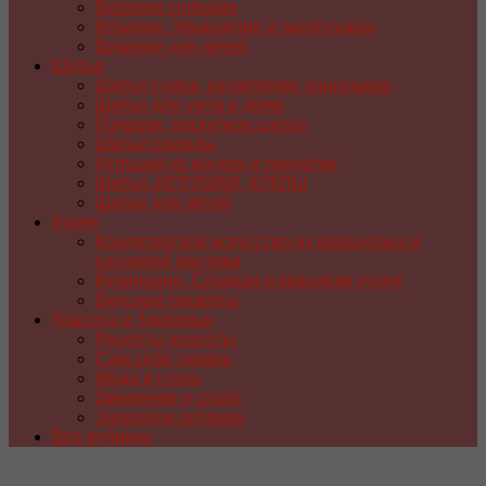
Вязание спицами
Вязание. Украшения и аксессуары
Вязание для детей
Шитье
Шитье сумок, косметичек, кошельков
Шитье для уюта в доме
Пэчворк, лоскутное шитье
Шитье одежды
Игрушки из носков и перчаток
Шитье. ИГРУШКИ, КУКЛЫ
Шитье для детей
Кухня
Кондитерское искусство из марципана и
сахарной мастики
Кулинария. Сладкая и красивая кухня
Вкусные рецепты
Красота и Здоровье
Рецепты красоты
Сам себе лекарь
Мода и стиль
Движение и спорт
Здоровое питание
Все рубрики