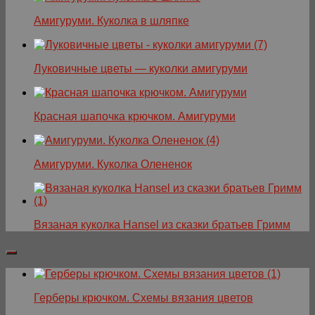
Амигуруми. Куколка в шляпке
Луковичные цветы — куколки амигуруми
Красная шапочка крючком. Амигуруми
Амигуруми. Куколка Олененок
Вязаная куколка Hansel из сказки братьев Гримм
Герберы крючком. Схемы вязания цветов