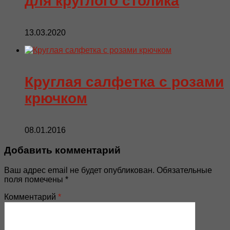
для круглого столика
13.03.2020
Круглая салфетка с розами
крючком
08.01.2016
Добавить комментарий
Ваш адрес email не будет опубликован.
Обязательные
поля помечены
*
Комментарий
*