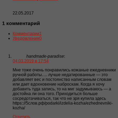
22.05.2017
1 комментарий
Комментарии
1
Уведомления
0
handmade-paradise
:
04.03.2019 в 17:54
Мне тоже очень понравились кожаные ежедневники
ручной работы…. лучше недатированные — это
добавляет вес и постоянство написанным словам
или дает вдохновение наброскам. Когда я хочу
добавить туда запись, то на миг задумываюсь — а
достойна ли она того. Приходиться больше
сосредотачиваться, так что не зря купила здесь
https:://5слов.рф/podarki/izdelia-kozha/ezhednevniki-
kozha/
Ответить