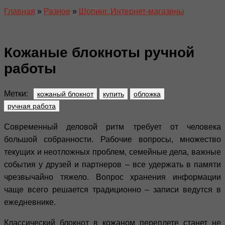
Главная
»
Разное
»
Шопинг. Интернет-магазины
Кожаные блокноты ручной
работы
Метки:
кожаный блокнот
купить
обложка
ручная работа
Современный деловой ритм требует от человека
большой собранности. Рабочие вопросы, множество
текущих и неотложных проблем, семейные дела, важные
события у друзей и партнеров – все удержать в памяти
чрезвычайно тяжело. Вопрос хранения информации
чаще всего решается традиционно – записи ведутся в
ежедневнике.
Классический блокнот в кожаном переплете станет не