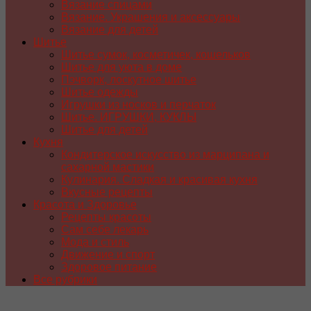
Вязание спицами
Вязание. Украшения и аксессуары
Вязание для детей
Шитье
Шитье сумок, косметичек, кошельков
Шитье для уюта в доме
Пэчворк, лоскутное шитье
Шитье одежды
Игрушки из носков и перчаток
Шитье. ИГРУШКИ, КУКЛЫ
Шитье для детей
Кухня
Кондитерское искусство из марципана и
сахарной мастики
Кулинария. Сладкая и красивая кухня
Вкусные рецепты
Красота и Здоровье
Рецепты красоты
Сам себе лекарь
Мода и стиль
Движение и спорт
Здоровое питание
Все рубрики