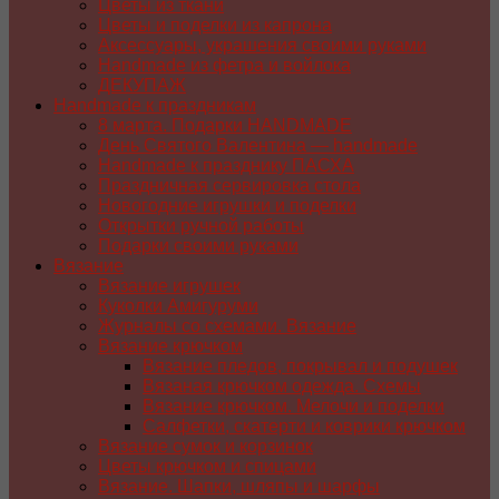
Цветы из ткани
Цветы и поделки из капрона
Аксессуары, украшения своими руками
Handmade из фетра и войлока
ДЕКУПАЖ
Handmade к праздникам
8 марта. Подарки HANDMADE
День Святого Валентина — handmade
Handmade к празднику ПАСХA
Праздничная сервировка стола
Новогодние игрушки и поделки
Открытки ручной работы
Подарки своими руками
Вязание
Вязание игрушек
Куколки Амигуруми
Журналы со схемами. Вязание
Вязание крючком
Вязание пледов, покрывал и подушек
Вязаная крючком одежда. Схемы
Вязание крючком. Мелочи и поделки
Салфетки, скатерти и коврики крючком
Вязание сумок и корзинок
Цветы крючком и спицами
Вязание. Шапки, шляпы и шарфы