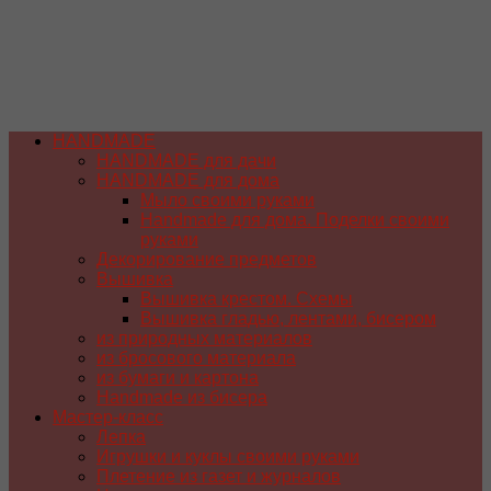
HANDMADE
HANDMADE для дачи
HANDMADE для дома
Мыло своими руками
Handmade для дома. Поделки своими
руками
Декорирование предметов
Вышивка
Вышивка крестом. Схемы
Вышивка гладью, лентами, бисером
из природных материалов
из бросового материала
из бумаги и картона
Handmade из бисера
Мастер-класс
Лепка
Игрушки и куклы своими руками
Плетение из газет и журналов