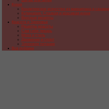
Шитье для детей
Кухня
Кондитерское искусство из марципана и сахарн
Кулинария. Сладкая и красивая кухня
Вкусные рецепты
Красота и Здоровье
Рецепты красоты
Сам себе лекарь
Мода и стиль
Движение и спорт
Здоровое питание
Все рубрики