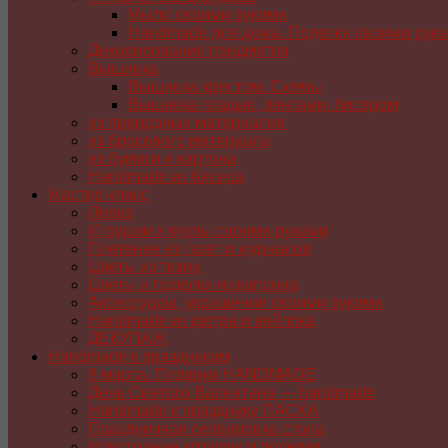
Мыло своими руками
Handmade для дома. Поделки своими рук
Декорирование предметов
Вышивка
Вышивка крестом. Схемы
Вышивка гладью, лентами, бисером
из природных материалов
из бросового материала
из бумаги и картона
Handmade из бисера
Мастер-класс
Лепка
Игрушки и куклы своими руками
Плетение из газет и журналов
Цветы из ткани
Цветы и поделки из капрона
Аксессуары, украшения своими руками
Handmade из фетра и войлока
ДЕКУПАЖ
Handmade к праздникам
8 марта. Подарки HANDMADE
День Святого Валентина — handmade
Handmade к празднику ПАСХA
Праздничная сервировка стола
Новогодние игрушки и поделки