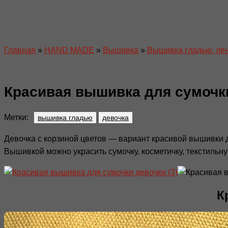
Главная
»
HAND MADE
»
Вышивка
»
Вышивка гладью, ле
Красивая вышивка для сумочк
Метки:
вышивка гладью
девочка
Девочка с корзиной цветов — вариант красивой вышивки 
Вышивкой можно украсить сумочку, косметичку, текстильн
К