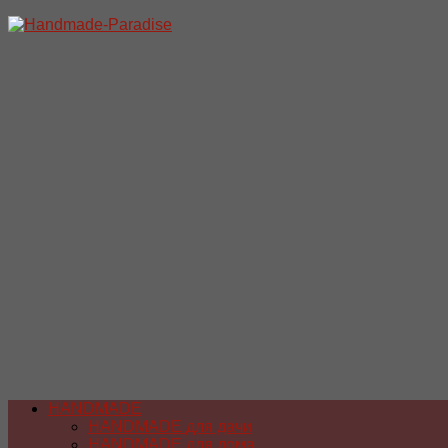
Перейти
к
содержимому
HANDMADE
HANDMADE для дачи
HANDMADE для дома