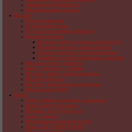
Открытки ручной работы
Подарки своими руками
Вязание
Вязание игрушек
Куколки Амигуруми
Журналы со схемами. Вязание
Вязание крючком
Вязание пледов, покрывал и подушек
Вязаная крючком одежда. Схемы
Вязание крючком. Мелочи и поделки
Салфетки, скатерти и коврики крючком
Вязание сумок и корзинок
Цветы крючком и спицами
Вязание. Шапки, шляпы и шарфы
Вязание спицами
Вязание. Украшения и аксессуары
Вязание для детей
Шитье
Шитье сумок, косметичек, кошельков
Шитье для уюта в доме
Пэчворк, лоскутное шитье
Шитье одежды
Игрушки из носков и перчаток
Шитье. ИГРУШКИ, КУКЛЫ